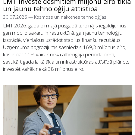
LMT investē desmitiem miljonu eiro tīkla
un jaunu tehnoloģiju attīstībā
30.07.2026
—
Kosmoss un nākotnes tehnoloģijas
LMT 2026. gada pirmajā pusgadā turpinājis ieguldījumus
gan mobilo sakaru infrastruktūrā, gan jaunu tehnoloģiju
izstrādē, vienlaikus uzrādot stabilus finanšu rezultātus.
Uzņēmuma apgrozījums sasniedzis 169,3 miljonus eiro,
kas ir par 11% vairāk nekā attiecīgajā periodā pērn,
savukārt gada laikā tīkla un infrastruktūras attīstībā plānots
investēt vairāk nekā 38 miljonus eiro.