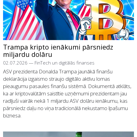
Trampa kripto ienākumi pārsniedz
miljardu dolāru
02.07.2026
—
FinTech un digitālās finanses
ASV prezidenta Donalda Trampa jaunākā finanšu
deklarācija izgaismo straujo digitālo aktīvu lomas
pieaugumu pasaules finanšu sistēmā. Dokumentā atklāts,
ka ar kriptovalūtām saistītie uzņēmumi prezidentam jau
radījuši vairāk nekā 1 miljardu ASV dolāru ienākumu, kas
pārsniedz daļu no viņa tradicionālā nekustamo īpašumu
biznesa.