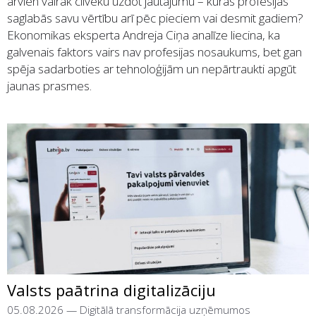
arvien vairāk cilvēku uzdot jautājumu – kuras profesijas
saglabās savu vērtību arī pēc pieciem vai desmit gadiem?
Ekonomikas eksperta Andreja Ciņa analīze liecina, ka
galvenais faktors vairs nav profesijas nosaukums, bet gan
spēja sadarboties ar tehnoloģijām un nepārtraukti apgūt
jaunas prasmes.
Valsts paātrina digitalizāciju
05.08.2026
—
Digitālā transformācija uzņēmumos