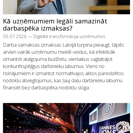
Kā uzņēmumiem legāli samazināt
darbaspēka izmaksas?
05.07.2026
—
Digitālā transformācija uzņēmumos
Darba samaksas izmaksas Latvijā turpina pieaugt, tāpēc
arvien vairāk uzņēmumu meklē veidus, kā efektīvāk
izmantot atalgojuma budžetu, vienlaikus saglabājot
konkurētspējīgus darbinieku labumus. Viens no
risinājumiem ir izmantot normatīvajos aktos paredzētos
nodokļu atvieglojumus, kas ļauj daļu darbinieku labumu
finansēt bez darbaspēka nodokļu sloga.