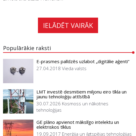
IELĀDĒT VAIRĀK
Populārākie raksti
E-prasmes palīdzēs uzlabot „digitālie aģenti”
27.04.2018
Vieda valsts
LMT investē desmitiem miljonu eiro tīkla un
jaunu tehnoloģiju attīstībā
30.07.2026
Kosmoss un nākotnes
tehnoloģijas
GE plāno apvienot mākslīgo intelektu un
elektriskos tīklus
19.09.2017
Enerģija un ilgtspējas tehnoloģijas