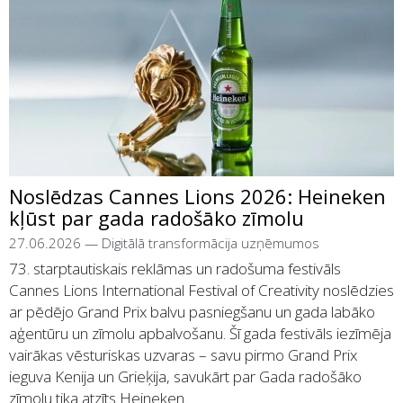
Noslēdzas Cannes Lions 2026: Heineken
kļūst par gada radošāko zīmolu
27.06.2026
—
Digitālā transformācija uzņēmumos
73. starptautiskais reklāmas un radošuma festivāls
Cannes Lions International Festival of Creativity noslēdzies
ar pēdējo Grand Prix balvu pasniegšanu un gada labāko
aģentūru un zīmolu apbalvošanu. Šī gada festivāls iezīmēja
vairākas vēsturiskas uzvaras – savu pirmo Grand Prix
ieguva Kenija un Grieķija, savukārt par Gada radošāko
zīmolu tika atzīts Heineken.