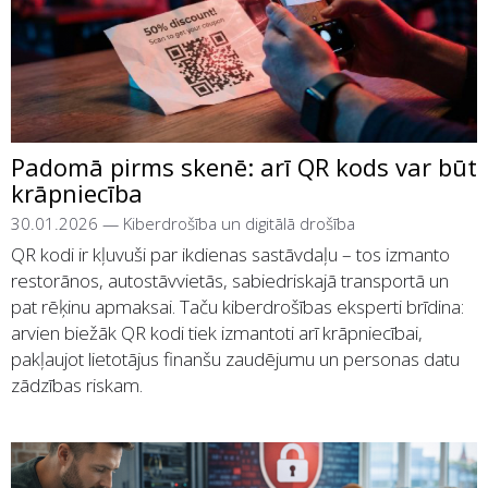
Padomā pirms skenē: arī QR kods var būt
krāpniecība
30.01.2026
—
Kiberdrošība un digitālā drošība
QR kodi ir kļuvuši par ikdienas sastāvdaļu – tos izmanto
restorānos, autostāvvietās, sabiedriskajā transportā un
pat rēķinu apmaksai. Taču kiberdrošības eksperti brīdina:
arvien biežāk QR kodi tiek izmantoti arī krāpniecībai,
pakļaujot lietotājus finanšu zaudējumu un personas datu
zādzības riskam.