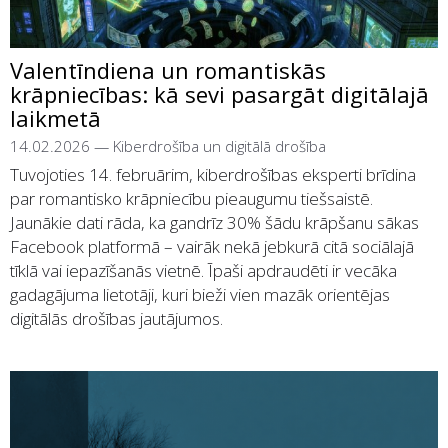
Valentīndiena un romantiskās
krāpniecības: kā sevi pasargāt digitālajā
laikmetā
14.02.2026
—
Kiberdrošība un digitālā drošība
Tuvojoties 14. februārim, kiberdrošības eksperti brīdina
par romantisko krāpniecību pieaugumu tiešsaistē.
Jaunākie dati rāda, ka gandrīz 30% šādu krāpšanu sākas
Facebook platformā – vairāk nekā jebkurā citā sociālajā
tīklā vai iepazīšanās vietnē. Īpaši apdraudēti ir vecāka
gadagājuma lietotāji, kuri bieži vien mazāk orientējas
digitālās drošības jautājumos.