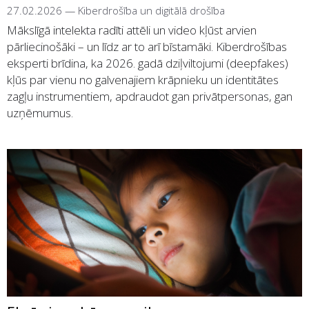
27.02.2026
—
Kiberdrošība un digitālā drošība
Mākslīgā intelekta radīti attēli un video kļūst arvien
pārliecinošāki – un līdz ar to arī bīstamāki. Kiberdrošības
eksperti brīdina, ka 2026. gadā dziļviltojumi (deepfakes)
kļūs par vienu no galvenajiem krāpnieku un identitātes
zagļu instrumentiem, apdraudot gan privātpersonas, gan
uzņēmumus.