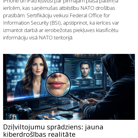
iPhone un iPad kļuvuši par pirmajām plaša patēriņa
ierīcēm, kas saņēmušas atbilstību NATO drošības
prasībām. Sertifikāciju veikusi Federal Office for
Information Security (BSI), apstiprinot, ka ierīces var
izmantot darbā ar ierobežotas piekļuves klasificētu
informāciju visā NATO teritorijā.
Dziļviltojumu sprādziens: jauna
kiberdrošības realitāte