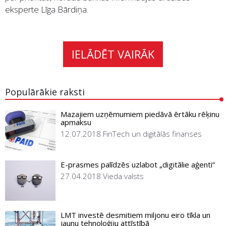
eksperte Līga Bārdiņa.
IELĀDĒT VAIRĀK
Populārākie raksti
Mazajiem uzņēmumiem piedāvā ērtāku rēķinu
apmaksu
12.07.2018
FinTech un digitālās finanses
E-prasmes palīdzēs uzlabot „digitālie aģenti”
27.04.2018
Vieda valsts
LMT investē desmitiem miljonu eiro tīkla un
jaunu tehnoloģiju attīstībā