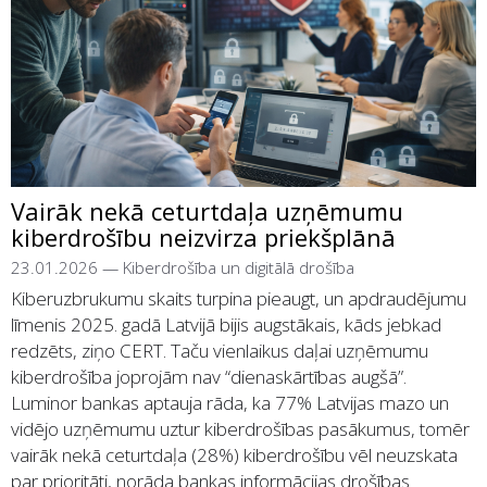
Vairāk nekā ceturtdaļa uzņēmumu
kiberdrošību neizvirza priekšplānā
23.01.2026
—
Kiberdrošība un digitālā drošība
Kiberuzbrukumu skaits turpina pieaugt, un apdraudējumu
līmenis 2025. gadā Latvijā bijis augstākais, kāds jebkad
redzēts, ziņo CERT. Taču vienlaikus daļai uzņēmumu
kiberdrošība joprojām nav “dienaskārtības augšā”.
Luminor bankas aptauja rāda, ka 77% Latvijas mazo un
vidējo uzņēmumu uztur kiberdrošības pasākumus, tomēr
vairāk nekā ceturtdaļa (28%) kiberdrošību vēl neuzskata
par prioritāti, norāda bankas informācijas drošības