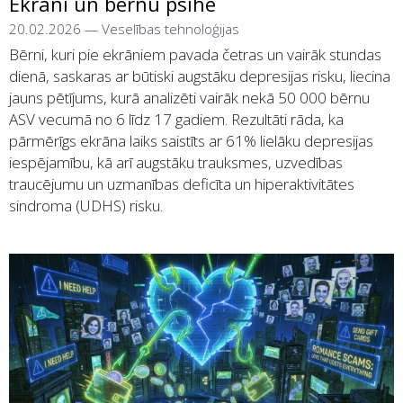
Ekrāni un bērnu psihe
20.02.2026
—
Veselības tehnoloģijas
Bērni, kuri pie ekrāniem pavada četras un vairāk stundas
dienā, saskaras ar būtiski augstāku depresijas risku, liecina
jauns pētījums, kurā analizēti vairāk nekā 50 000 bērnu
ASV vecumā no 6 līdz 17 gadiem. Rezultāti rāda, ka
pārmērīgs ekrāna laiks saistīts ar 61% lielāku depresijas
iespējamību, kā arī augstāku trauksmes, uzvedības
traucējumu un uzmanības deficīta un hiperaktivitātes
sindroma (UDHS) risku.