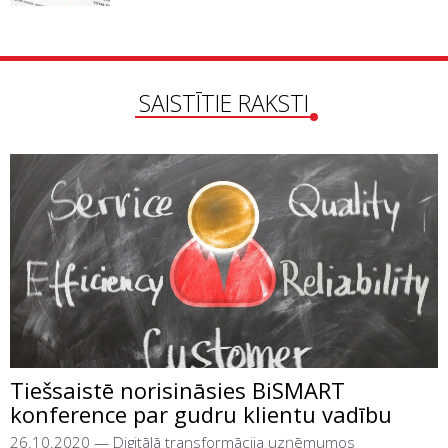
SAISTĪTIE RAKSTI
Tiešsaistē norisināsies BiSMART
konference par gudru klientu vadību
26.10.2020
—
Digitālā transformācija uzņēmumos