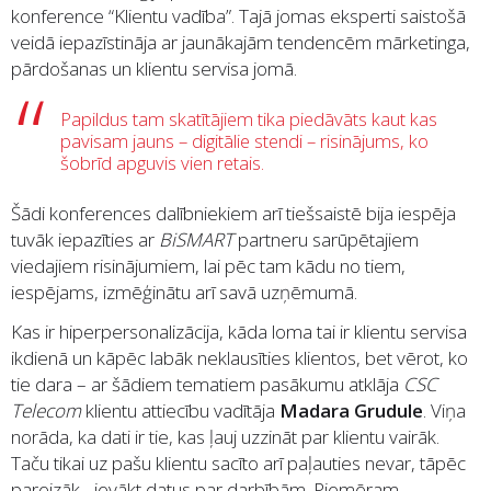
konference “Klientu vadība”. Tajā jomas eksperti saistošā
veidā iepazīstināja ar jaunākajām tendencēm mārketinga,
pārdošanas un klientu servisa jomā.
Papildus tam skatītājiem tika piedāvāts kaut kas
pavisam jauns – digitālie stendi – risinājums, ko
šobrīd apguvis vien retais.
Šādi konferences dalībniekiem arī tiešsaistē bija iespēja
tuvāk iepazīties ar
BiSMART
partneru sarūpētajiem
viedajiem risinājumiem, lai pēc tam kādu no tiem,
iespējams, izmēģinātu arī savā uzņēmumā.
Kas ir hiperpersonalizācija, kāda loma tai ir klientu servisa
ikdienā un kāpēc labāk neklausīties klientos, bet vērot, ko
tie dara – ar šādiem tematiem pasākumu atklāja
CSC
Telecom
klientu attiecību vadītāja
Madara Grudule
. Viņa
norāda, ka dati ir tie, kas ļauj uzzināt par klientu vairāk.
Taču tikai uz pašu klientu sacīto arī paļauties nevar, tāpēc
pareizāk - ievākt datus par darbībām. Piemēram,