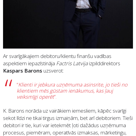
Ar svarīgākajiem debitoru/klientu finanšu vadības
aspektiem iepazīstināja
Factris Latvija
izpilddirektors
Kaspars Barons
uzsverot:
“
Klienti ir jebkura uzņēmuma asinsrite, jo tieši no
klientiem mēs gūstam ienākumus, kas ļauj
veiksmīgi operēt
”.
K. Barons norāda uz vairākiem iemesliem, kāpēc svarīgi
sekot līdzi ne tikai tirgus izmaiņām, bet arī debitoriem. Tieši
debitori ir tie, kuri var ietekmēt ļoti dažādus uzņēmuma
procesus, piemēram, operatīvās izmaksas, mārketingu,