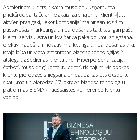
Apmierināts klients ir katra mūsdienu uzņēmuma
priekšrocība, taču arī lielākais izaicinājums. Klienti kļūst
aizvien prasīgāki, liekot kompānijai mainīt gan līdz šim
pastāvošās mārketinga un pārdošanas taktikas, gan pašu
klientu servisu. Ātra un kvalitatīva pakalpojumu sniegšana,
efektīvi, radoši un inovatīvi mārketinga un pārdošanas triki,
īstajā laikā un vietā izmantotas biznesa tehnoloģijas ir
atslēga uz šodienas klienta sirdi. Hiperpersonalizācija,
čatboti, mūsdienīgi kontaktu centri, risinājumi vislabākās
klientu pieredzes sniegšanā un daudz kas cits ekspertu
skatījumā un pieredzē 27. oktobrī biznesa tehnoloģiju
platformas BiSMART tiešsaistes konferencē Klientu
vadība.