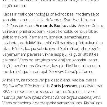
uzņēmumam.
Kādas ir mākoņtehnoloģiju priekšrocības, modernizējot
kontaktu centrus, atklāja
Adventus Solutions
biznesa
attīstības direktors
Armands Bunkovskis
. Viņš norāda uz
vairākām priekšrocībām, kāpēc kontaktu centrus labāk
glabāt mākonī. Piemēram, izmaksu samazinājums,
uzlabota produktivitāte, minimāli darbības pārtraukumi un
citas. Būtiski, ka, jau šobrīd investējot mākoņtehnoloģijās,
uzņēmumam paveras virkne iespēju, kā gudri attīstīties
nākotnē. Viens no zīmīgiem spēlētājiem kontaktu centru
tirgū ir uzņēmums
Genesys
, kas piedāvā kontaktu centru
modernizāciju, izmantojot
Genesys Cloud
platformu.
Ar idejām, kā robots var palīdzēt klientu vadībā, dalījās
Digital Mind
RPA inženieris
Gatis Jansons
, pastāstot par
RPA jeb robotisko procesu automatizāciju un uzsverot:
“
Latvijā par RPA spiež domāt darba tirgus izaicinājumi
”.
Viens no tādiem ir darbaspēka samazinājums. Risinājums