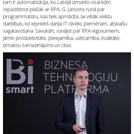
tam ir automatizācija, ko Latvijā izmanto visai kūtri.
Iepazīstinot plašāk ar RPA, G. Jansons runā par
programmatūru, kas tiek apmācīta, lai vēlāk veiktu
darbības, ko iepriekš darīja IT cilvēki, piemēram, atskaišu
sagatavošana. Savukārt, runājot par RPA ieguvumiem,
jāmin produktivitāte, pieejamība, uzticamība, kvalitāte,
izmaksu samazinājums un citas.