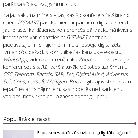
parādsaistības, izaugsmi un citus.
Kā jau sākumā minēts – tas, kas šo konferenci atšķīra no
citiem
BiSMART
pasākumiem, ir partneru digitālie stendi.
Jau ierasts, ka klātienes konferencēs pārtraukumā ikviens
interesents var iepazīties ar
BiSMART
partneru
piedāvātajiem risinājumiem - nu šī iespēja digitalizēta.
Izmantojot dažādus komunikācijas kanālus – e-pastu,
WhatsApp,
videokonferenču rīku
Zoom
un citas iespējas,
konferences skatītāji varēja tuvāk ielūkoties uzņēmumu:
CSC Telecom, Factris, SAP, Tet, Digital Mind, Adventus
Solutions, Lursoft, Mailigen, Briox
digitālajos stendos un
iepazīties ar risinājumiem, kas noderēs ne tikai klientu
vadības, bet virknē citu biznesā noderīgu jomu.
Populārākie raksti
E-prasmes palīdzēs uzlabot „digitālie aģenti”