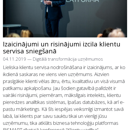
Izaicinājumi un risinājumi izcila klientu
servisa sniegšanā
04.11.2019
—
Digitālā transformācija uzņēmumos
Lieliska klientu servisa nodrošināšana ir izaicinājums, ar ko
ikdienā saskaras ne viens vien uzņēmums. Aizvien
prasīgākie klienti vēlas ātru, ērtu, kvalitatīvu un visā visumā
patīkamu apkalpošanu. Jau šodien gatavībā palīdzēt ir
vairāki risinājumi, piemēram, mākslīgais intelekts, klientu
pieredzes analītikas sistēmas, īpašas datubāzes, kā arī e-
pastu mārketings. Kā šīs iespējas veiksmīgi izmantot savā
labā, lai klients par savu sauktu tikai un vienīgi jūsu
uzņēmumu, tika atklāts biznesa tehnoloģiju platformas
BiSMART rīkotajā konferencē “Klientu vadība”.