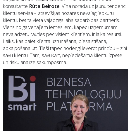
konsultante
Rūta Beirote
. Viņa norāda uz jaunu tendenci
klientu servisā - atsevišķās nozarēs nevajag jebkuru
klientu, bet tā vietā vajadzīgs labs sadarbības partneris.
Viens no galvenajiem iemesliem, kāpēc uzņēmumam
nevajadzētu rauties pēc visiem klientiem, ir laika resursi.
Laiks, kas paiet klienta uzrunāšanā, piesaistīšanā,
apkalpošanā utt. Tieši tāpēc noderīgi ievērot principu – zini
savu klientu. Tam, savukārt, nepieciešama klientu izpēte
un risku analīze sākumposmā.