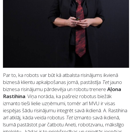
Par to, ka robots var būt kā atbalsta risinājums ikvienā
biznesā klientu apkalpošanas jomā, pastāstīja
Tet
jauno
biznesa risinājumu pārdevēja un robotu trenere
Aļona
Rastihina
. Viņa norāda, ka pašreiz robotus biežāk
izmanto tieši lielie uzņēmumi, tomēr arī MVU ir visas
iespējas šādu risinājumu integrēt savā ikdienā. A. Rastihina
arī atklāj, kāda veida robotus
Tet
izmanto savā ikdienā,
īsumā pastāstot par čatbotu Aneti, robotzvanu, mākslīgo
intelektu - kādas ir to priekšrocības un sniegtās iespējas