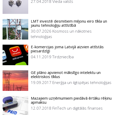
27.04.2018
Vieda valsts
LMT investē desmitiem miljonu eiro tīkla un
jaunu tehnoloģiju attīstībā
30.07.2026
Kosmoss un nākotnes
tehnoloģijas
E-komercijas joma Latvijā aizvien attīstās
piesardzīgi
04.11.2019
Tirdzniecība
GE plāno apvienot mākslīgo intelektu un
elektriskos tīklus
19.09.2017
Enerģija un ilgtspējas tehnoloģijas
Mazajiem uzņēmumiem piedāvā ērtāku rēķinu
apmaksu
12.07.2018
FinTech un digitālās finanses