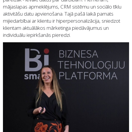
mājaslapas apmeklējums, CRM sistēmu un sociālo tīklu
aktivitāšu datu apvienošana. Tajā pašā laikā pamats
mijiedarbībai ar klientu ir hiperpersonalizācija, sniedzot
klientam aktuālākos mārketinga piedāvājumus un
individuālu iepirkšanās pieredzi.