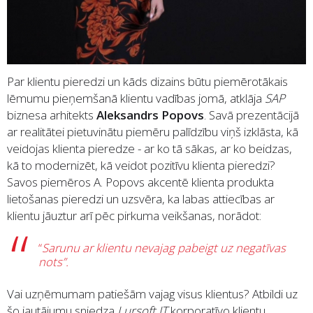
Par klientu pieredzi un kāds dizains būtu piemērotākais
lēmumu pieņemšanā klientu vadības jomā, atklāja
SAP
biznesa arhitekts
Aleksandrs Popovs
. Savā prezentācijā
ar realitātei pietuvinātu piemēru palīdzību viņš izklāsta, kā
veidojas klienta pieredze - ar ko tā sākas, ar ko beidzas,
kā to modernizēt, kā veidot pozitīvu klienta pieredzi?
Savos piemēros A. Popovs akcentē klienta produkta
lietošanas pieredzi un uzsvēra, ka labas attiecības ar
klientu jāuztur arī pēc pirkuma veikšanas, norādot:
“
Sarunu ar klientu nevajag pabeigt uz negatīvas
nots”.
Vai uzņēmumam patiešām vajag visus klientus? Atbildi uz
šo jautājumu sniedza
Lursoft IT
korporatīvo klientu