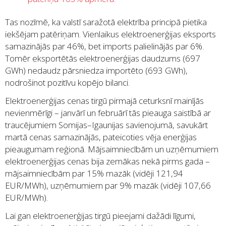
Tas nozīmē, ka valstī saražotā elektrība principā pietika
iekšējam patēriņam. Vienlaikus elektroenerģijas eksports
samazinājās par 46%, bet imports palielinājās par 6%.
Tomēr eksportētās elektroenerģijas daudzums (697
GWh) nedaudz pārsniedza importēto (693 GWh),
nodrošinot pozitīvu kopējo bilanci.
Elektroenerģijas cenas tirgū pirmajā ceturksnī mainījās
nevienmērīgi – janvārī un februārī tās pieauga saistībā ar
traucējumiem Somijas–Igaunijas savienojumā, savukārt
martā cenas samazinājās, pateicoties vēja enerģijas
pieaugumam reģionā. Mājsaimniecībām un uzņēmumiem
elektroenerģijas cenas bija zemākas nekā pirms gada –
mājsaimniecībām par 15% mazāk (vidēji 121,94
EUR/MWh), uzņēmumiem par 9% mazāk (vidēji 107,66
EUR/MWh).
Lai gan elektroenerģijas tirgū pieejami dažādi līgumi,