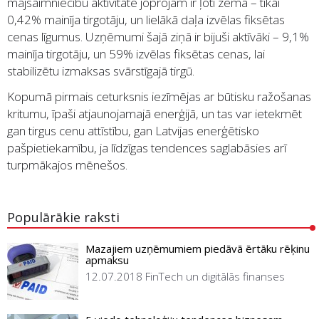
mājsaimniecību aktivitāte joprojām ir ļoti zema – tikai
0,42% mainīja tirgotāju, un lielākā daļa izvēlas fiksētas
cenas līgumus. Uzņēmumi šajā ziņā ir bijuši aktīvāki – 9,1%
mainīja tirgotāju, un 59% izvēlas fiksētas cenas, lai
stabilizētu izmaksas svārstīgajā tirgū.
Kopumā pirmais ceturksnis iezīmējas ar būtisku ražošanas
kritumu, īpaši atjaunojamajā enerģijā, un tas var ietekmēt
gan tirgus cenu attīstību, gan Latvijas enerģētisko
pašpietiekamību, ja līdzīgas tendences saglabāsies arī
turpmākajos mēnešos.
Populārākie raksti
Mazajiem uzņēmumiem piedāvā ērtāku rēķinu
apmaksu
12.07.2018
FinTech un digitālās finanses