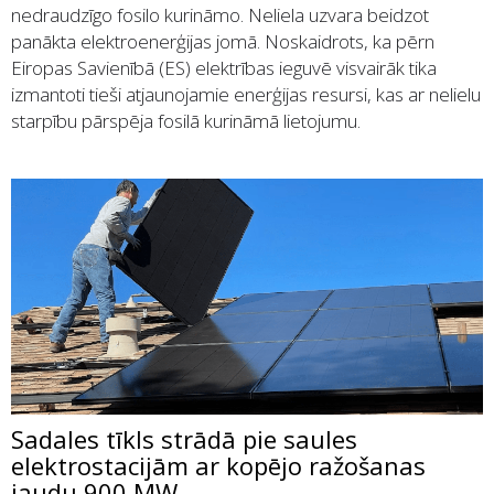
nedraudzīgo fosilo kurināmo. Neliela uzvara beidzot
panākta elektroenerģijas jomā. Noskaidrots, ka pērn
Eiropas Savienībā (ES) elektrības ieguvē visvairāk tika
izmantoti tieši atjaunojamie enerģijas resursi, kas ar nelielu
starpību pārspēja fosilā kurināmā lietojumu.
Sadales tīkls strādā pie saules
elektrostacijām ar kopējo ražošanas
jaudu 900 MW