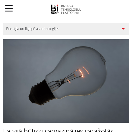
Latvijā būtiski samazinājies saražotās