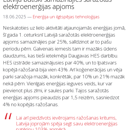
elektroenerģijas apjoms
18.06.2025
—
Enerģija un ilgtspējas tehnoloģijas
Neskatoties uz lielo aktivitāti atjaunojamās enerģijas jomā,
šī gada 1. ceturksnī Latvijā saražotās elektroenerģijas
apjoms samazinājies par 25%, salīdzinot ar to pašu
periodu pērn. Galvenais iemesls tam ir mazāks ūdens
daudzums, kas tieši ietekmēja Daugavas HES darbību.
HES izstrāde samazinājusies par 40%, un to īpatsvars
kopējā ražošanā bija vien 43%. Arī koģenerācijas un vēja
parki saražoja mazāk, konkrētāk, par 10% un 21% mazāk
nekā pērn. Vienīgais enerģijas ieguves veids, kur var
pievienot plus zīmi, ir saules parki. Tajos saražotās
enerģijas apjoms pieaudzis par 1,5 reizēm, sasniedzot
4% no kopējās ražošanas.
Lai arī piedzīvots ievērojams ražošanas kritums,
Latvija joprojām spēja segt savu elektroenerģijas
patēriņu 103% apmērā.