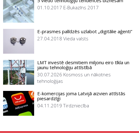
5 viedo tehnoloģiju tendences biznesam
01.10.2017
E-Bukazīns 2017
E-prasmes palīdzēs uzlabot „digitālie aģenti”
27.04.2018
Vieda valsts
LMT investē desmitiem miljonu eiro tīkla un
jaunu tehnoloģiju attīstībā
30.07.2026
Kosmoss un nākotnes
tehnoloģijas
E-komercijas joma Latvijā aizvien attīstās
piesardzīgi
04.11.2019
Tirdzniecība