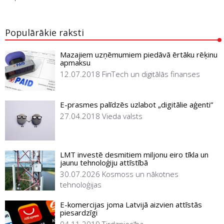
Populārākie raksti
Mazajiem uzņēmumiem piedāvā ērtāku rēķinu
apmaksu
12.07.2018
FinTech un digitālās finanses
E-prasmes palīdzēs uzlabot „digitālie aģenti”
27.04.2018
Vieda valsts
LMT investē desmitiem miljonu eiro tīkla un
jaunu tehnoloģiju attīstībā
30.07.2026
Kosmoss un nākotnes
tehnoloģijas
E-komercijas joma Latvijā aizvien attīstās
piesardzīgi