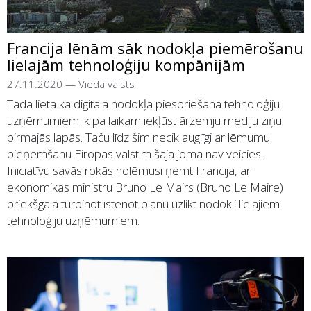
Francija lēnām sāk nodokļa piemērošanu
lielajām tehnoloģiju kompānijām
27.11.2020
—
Vieda valsts
Tāda lieta kā digitālā nodokļa piespriešana tehnoloģiju
uzņēmumiem ik pa laikam iekļūst ārzemju mediju ziņu
pirmajās lapās. Taču līdz šim necik auglīgi ar lēmumu
pieņemšanu Eiropas valstīm šajā jomā nav veicies.
Iniciatīvu savās rokās nolēmusi ņemt Francija, ar
ekonomikas ministru Bruno Le Mairs (Bruno Le Maire)
priekšgalā turpinot īstenot plānu uzlikt nodokli lielajiem
tehnoloģiju uzņēmumiem.