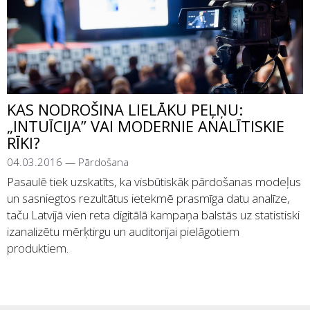
KAS NODROŠINA LIELĀKU PEĻŅU:
„INTUĪCIJA” VAI MODERNIE ANALĪTISKIE
RĪKI?
04.03.2016
—
Pārdošana
Pasaulē tiek uzskatīts, ka visbūtiskāk pārdošanas modeļus
un sasniegtos rezultātus ietekmē prasmīga datu analīze,
taču Latvijā vien reta digitālā kampaņa balstās uz statistiski
izanalizētu mērķtirgu un auditorijai pielāgotiem
produktiem.