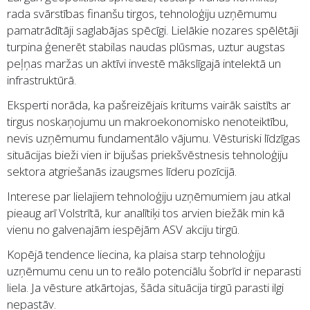
rada svārstības finanšu tirgos, tehnoloģiju uzņēmumu
pamatrādītāji saglabājas spēcīgi. Lielākie nozares spēlētāji
turpina ģenerēt stabilas naudas plūsmas, uztur augstas
peļņas maržas un aktīvi investē mākslīgajā intelektā un
infrastruktūrā.
Eksperti norāda, ka pašreizējais kritums vairāk saistīts ar
tirgus noskaņojumu un makroekonomisko nenoteiktību,
nevis uzņēmumu fundamentālo vājumu. Vēsturiski līdzīgas
situācijas bieži vien ir bijušas priekšvēstnesis tehnoloģiju
sektora atgriešanās izaugsmes līderu pozīcijā.
Interese par lielajiem tehnoloģiju uzņēmumiem jau atkal
pieaug arī Volstrītā, kur analītiķi tos arvien biežāk min kā
vienu no galvenajām iespējām ASV akciju tirgū.
Kopējā tendence liecina, ka plaisa starp tehnoloģiju
uzņēmumu cenu un to reālo potenciālu šobrīd ir neparasti
liela. Ja vēsture atkārtojas, šāda situācija tirgū parasti ilgi
nepastāv.