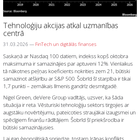
Tehnoloģiju akcijas atkal uzmanības
centrā
31.03.2026
—
FinTech un digitālās finanses
Saskaņā ar
Nasdaq 100
datiem, indekss kopš oktobra
maksimuma ir samazinājies par aptuveni 12%. Vienlaikus
tā nākotnes peļņas koeficients nokrities zem 21, būtiski
samazinot atšķirību ar
S&P 500
. Šobrīd šī starpība ir tikai
1,7 punkti – zemākais līmenis gandrīz desmitgadē.
Nigel Green
,
deVere Group
vadītājs, uzsver, ka šāda
situācija ir reta. Vēsturiski tehnoloģiju sektors tirgojies ar
augstāku novērtējumu, pateicoties straujākai izaugsmei un
spēcīgiem finanšu rādītājiem. Šobrīd šī priekšrocība ir
būtiski samazinājusies.
Lai gan ģeopolitiskā spriedze, tostarp Irānas konflikts,