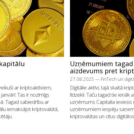
kapitālu
Uzņēmumiem tagad p
aizdevums pret krip
27.08.2025
—
FinTech un digit
ikuši ar kriptoaktīviem,
Digitālie aktīvi, tajā skaitā k
janvārī. Tas ir nozīmīgs
līdzekli. Taču tagad tie ienā
bā. Tagad sabiedrību ar
uzņēmums Capitalia ieviesis u
ālu iemaksājot kriptovalūtā,
uzņēmumiem iespēju saņemt 
ētāju.
kriptovalūtas un citus digitālos