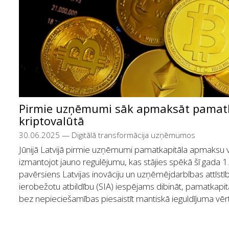
Pirmie uzņēmumi sāk apmaksāt pamat
kriptovalūtā
30.06.2025
—
Digitālā transformācija uzņēmumos
Jūnijā Latvijā pirmie uzņēmumi pamatkapitāla apmaksu ve
izmantojot jauno regulējumu, kas stājies spēkā šī gada 1. 
pavērsiens Latvijas inovāciju un uzņēmējdarbības attīstī
ierobežotu atbildību (SIA) iespējams dibināt, pamatkapit
bez nepieciešamības piesaistīt mantiskā ieguldījuma vērt