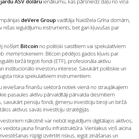
ljardu ASV dolāru
ienākumu, kas pārsniedz daļu no viņa
kompānijas
deVere Group
vadītāja Naidžela Grīna domām,
nav nišas ieguldījumu instruments, bet gan kļuvušas par
j nošķirt
Bitcoin
no politiski saistītiem vai spekulatīviem
jeb
meme
tokeniem. Bitcoin pēdējos gados kļuvis par
egulēti biržā tirgoti fondi (ETF), profesionāla aktīvu
nstitucionālo investoru interese. Savukārt politiskie un
ugsta riska spekulatīviem instrumentiem.
 ieviešana finanšu sektorā notiek vienā no straujākajiem
ie pasaules aktīvu pārvaldītāji pārvalda desmitiem
, savukārt pensiju fondi, ģimeņu investīciju biroji un biržā
los aktīvus savās investīciju stratēģijās.
investoriem nākotnē var nebūt ieguldījumi digitālajos aktīvos,
k veidota jauna finanšu infrastruktūra. Vienlaikus viņš aicina
vestēšanas rūpīgi izvērtēt riskus, iegūt zināšanas un