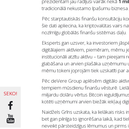
prezidentam jau radījuši vairāk nekā
1 mi
tradicionālā nekustamo īpašumu biznesa.
Pēc starptautiskās finanšu konsultāciju 
šie dati apliecina, ka kriptovalūtas vairs 
nozīmīgu globālās finanšu sistēmas daļu.
Eksperts gan uzsver, ka investoriem jāspē
digitālajiem aktīviem, piemēram, mēmu 
institucionāli atzītu aktīvu – tam pieejami r
glabāšana un arvien plašāka uzņēmumu un i
mēmu tokeni joprojām tiek uzskatīti par a
Pēc deVere Group aplēsēm digitālo aktīvu
tempiem mūsdienu finanšu vēsturē. Lielāk
SEKO!
miljardu dolāru vērtus Bitcoin ieguldījumus
kotēti uzņēmumi arvien biežāk iekļauj digitā
Naidžels Grīns uzskata, ka lielākais risks 
bet gan pilnīga to ignorēšana laikā, kad tie
neveikt pārsteidzīgus lēmumus un pirms in