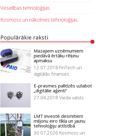
Veselības tehnoloģijas
Kosmoss un nākotnes tehnoloģijas
Populārākie raksti
Mazajiem uzņēmumiem
piedāvā ērtāku rēķinu
apmaksu
12.07.2018
FinTech un
digitālās finanses
E-prasmes palīdzēs uzlabot
„digitālie aģenti”
27.04.2018
Vieda valsts
LMT investē desmitiem
miljonu eiro tīkla un jaunu
tehnoloģiju attīstībā
30.07.2026
Kosmoss un