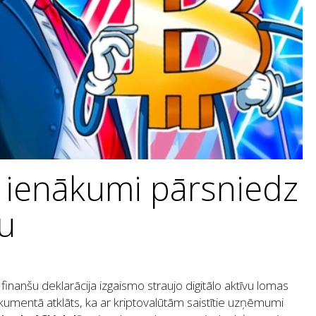
 ienākumi pārsniedz
u
nanšu deklarācija izgaismo straujo digitālo aktīvu lomas
mentā atklāts, ka ar kriptovalūtām saistītie uzņēmumi