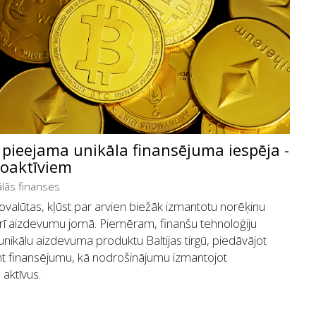
ieejama unikāla finansējuma iespēja -
toaktīviem
ālās finanses
riptovalūtas, kļūst par arvien biežāk izmantotu norēķinu
k arī aizdevumu jomā. Piemēram, finanšu tehnoloģiju
nikālu aizdevuma produktu Baltijas tirgū, piedāvājot
finansējumu, kā nodrošinājumu izmantojot
 aktīvus.