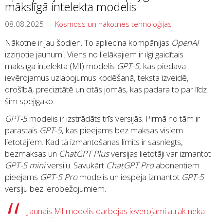
mākslīgā intelekta modelis
08.08.2025
—
Kosmoss un nākotnes tehnoloģijas
Nākotne ir jau šodien. To apliecina kompānijas
OpenAI
izziņotie jaunumi. Viens no lielākajiem ir ilgi gaidītais
mākslīgā intelekta (MI) modelis
GPT-5
, kas piedāvā
ievērojamus uzlabojumus kodēšanā, teksta izveidē,
drošībā, precizitātē un citās jomās, kas padara to par līdz
šim spējīgāko.
GPT-5
modelis ir izstrādāts trīs versijās. Pirmā no tām ir
parastais
GPT-5
, kas pieejams bez maksas visiem
lietotājiem. Kad tā izmantošanas limits ir sasniegts,
bezmaksas un
ChatGPT Plus
versijas lietotāji var izmantot
GPT-5 mini
versiju. Savukārt
ChatGPT Pro
abonentiem
pieejams
GPT-5 Pro
modelis un iespēja izmantot
GPT-5
versiju bez ierobežojumiem.
Jaunais MI modelis darbojas ievērojami ātrāk nekā