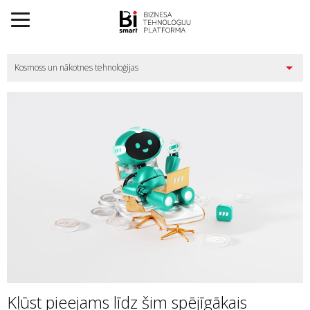
Kļūst pieejams līdz šim spējīgākais