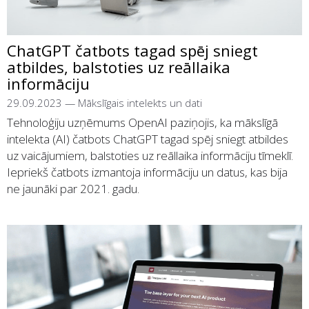
ChatGPT čatbots tagad spēj sniegt
atbildes, balstoties uz reāllaika
informāciju
29.09.2023
—
Mākslīgais intelekts un dati
Tehnoloģiju uzņēmums OpenAI paziņojis, ka mākslīgā
intelekta (AI) čatbots ChatGPT tagad spēj sniegt atbildes
uz vaicājumiem, balstoties uz reāllaika informāciju tīmeklī.
Iepriekš čatbots izmantoja informāciju un datus, kas bija
ne jaunāki par 2021. gadu.