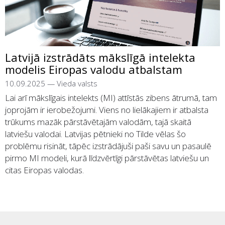
Latvijā izstrādāts mākslīgā intelekta
modelis Eiropas valodu atbalstam
10.09.2025
—
Vieda valsts
Lai arī mākslīgais intelekts (MI) attīstās zibens ātrumā, tam
joprojām ir ierobežojumi. Viens no lielākajiem ir atbalsta
trūkums mazāk pārstāvētajām valodām, tajā skaitā
latviešu valodai. Latvijas pētnieki no Tilde vēlas šo
problēmu risināt, tāpēc izstrādājuši paši savu un pasaulē
pirmo MI modeli, kurā līdzvērtīgi pārstāvētas latviešu un
citas Eiropas valodas.