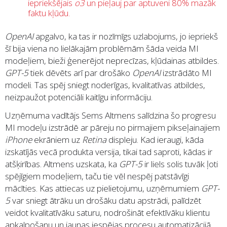
iepriekšējais
o3
un pieļauj par aptuveni 80% mazāk
faktu kļūdu.
OpenAI
apgalvo, ka tas ir nozīmīgs uzlabojums, jo iepriekš
šī bija viena no lielākajām problēmām šāda veida MI
modeļiem, bieži ģenerējot neprecīzas, kļūdainas atbildes.
GPT-5
tiek dēvēts arī par drošāko
OpenAI
izstrādāto MI
modeli. Tas spēj sniegt noderīgas, kvalitatīvas atbildes,
neizpaužot potenciāli kaitīgu informāciju.
​​Uzņēmuma vadītājs Sems Altmens salīdzina šo progresu
MI modeļu izstrādē ar pāreju no pirmajiem pikseļainajiem
iPhone
ekrāniem uz
Retina
displeju. Kad ieraugi, kāda
izskatījās vecā produkta versija, tikai tad saproti, kādas ir
atšķirības. Altmens uzskata, ka
GPT-5
ir liels solis tuvāk ļoti
spējīgiem modeļiem, taču tie vēl nespēj patstāvīgi
mācīties. Kas attiecas uz pielietojumu, uzņēmumiem
GPT-
5
var sniegt ātrāku un drošāku datu apstrādi, palīdzēt
veidot kvalitatīvāku saturu, nodrošināt efektīvāku klientu
apkalpošanu un jaunas iespējas procesu automatizācijā.