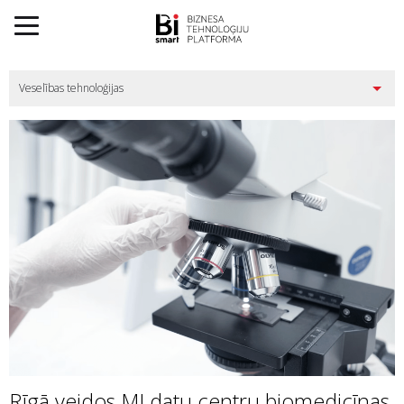
Rīgā veidos MI datu centru biomedicīnas