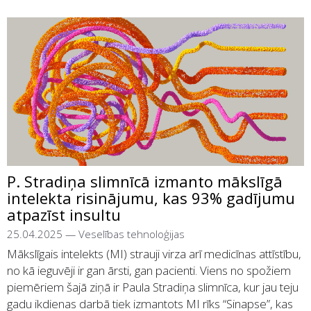
P. Stradiņa slimnīcā izmanto mākslīgā
intelekta risinājumu, kas 93% gadījumu
atpazīst insultu
25.04.2025
—
Veselības tehnoloģijas
Mākslīgais intelekts (MI) strauji virza arī medicīnas attīstību,
no kā ieguvēji ir gan ārsti, gan pacienti. Viens no spožiem
piemēriem šajā ziņā ir Paula Stradiņa slimnīca, kur jau teju
gadu ikdienas darbā tiek izmantots MI rīks “Sinapse”, kas