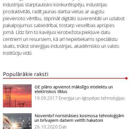
industrijas starptautisko konkurētspēju, industrijas
produktivitāti, radīt jaunas darba vietas ar augstu
pievienoto vērtību, stiprināt digitālo suverenitāti un uzlabot
pakalpojumus sabiedrībai, tostarp veselības aprūpes
jomā. Līdz šim to kavējusi ierobežota piekļuve datu
centriem un resursiem, kā arī nepietiekams speciālistu
skaits, trūkst sinerģijas industrijas, akadēmisko un valsts
institūciju vidū.
Populārākie raksti
GE plāno apvienot mākslīgo intelektu un
elektriskos tīklus
19.09.2017
Enerģija un ilgtspējas tehnoloģijas
Novembrī norisināsies kosmosa tehnoloģijām
un brīvajiem datiem veltīti hakatoni
26.10.2020
Dati