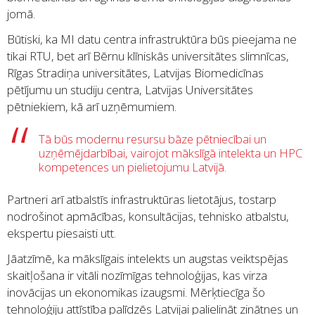
jomā.
Būtiski, ka MI datu centra infrastruktūra būs pieejama ne
tikai RTU, bet arī Bērnu klīniskās universitātes slimnīcas,
Rīgas Stradiņa universitātes, Latvijas Biomedicīnas
pētījumu un studiju centra, Latvijas Universitātes
pētniekiem, kā arī uzņēmumiem.
Tā būs modernu resursu bāze pētniecībai un
uzņēmējdarbībai, vairojot mākslīgā intelekta un HPC
kompetences un pielietojumu Latvijā.
Partneri arī atbalstīs infrastruktūras lietotājus, tostarp
nodrošinot apmācības, konsultācijas, tehnisko atbalstu,
ekspertu piesaisti utt.
Jāatzīmē, ka mākslīgais intelekts un augstas veiktspējas
skaitļošana ir vitāli nozīmīgas tehnoloģijas, kas virza
inovācijas un ekonomikas izaugsmi. Mērķtiecīga šo
tehnoloģiju attīstība palīdzēs Latvijai palielināt zinātnes un