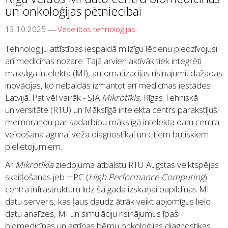
un onkoloģijas pētniecībai
13.10.2025
—
Veselības tehnoloģijas
Tehnoloģiju attīstības iespaidā milzīgu lēcienu piedzīvojusi
arī medicīnas nozare. Tajā arvien aktīvāk tiek integrēti
mākslīgā intelekta (MI), automatizācijas risinājumi, dažādas
inovācijas, ko nebaidās izmantot arī medicīnas iestādes
Latvijā. Pat vēl vairāk - SIA
Mikrotīkls
, Rīgas Tehniskā
universitāte (RTU) un Mākslīgā intelekta centrs parakstījuši
memorandu par sadarbību mākslīgā intelekta datu centra
veidošanā agrīnai vēža diagnostikai un citiem būtiskiem
pielietojumiem.
Ar
Mikrotīkla
ziedojuma atbalstu RTU Augstas veiktspējas
skaitļošanas jeb HPC (
High Performance-Computing
)
centra infrastruktūru līdz šā gada izskaņai papildinās MI
datu serveris, kas ļaus daudz ātrāk veikt apjomīgus lielo
datu analīzes, MI un simulāciju risinājumus īpaši
biomedicīnas un agrīnas bērnu onkoloģijas diagnostikas