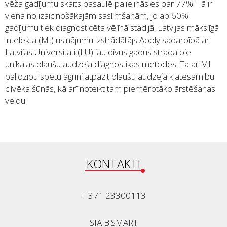
vēža gadījumu skaits pasaulē palielināsies par 77%. Tā ir
viena no izaicinošākajām saslimšanām, jo ap 60%
gadījumu tiek diagnosticēta vēlīnā stadijā. Latvijas mākslīgā
intelekta (MI) risinājumu izstrādātājs Apply sadarbībā ar
Latvijas Universitāti (LU) jau divus gadus strādā pie
unikālas plaušu audzēja diagnostikas metodes. Tā ar MI
palīdzību spētu agrīni atpazīt plaušu audzēja klātesamību
cilvēka šūnās, kā arī noteikt tam piemērotāko ārstēšanas
veidu.
KONTAKTI
+ 371 23300113
SIA BiSMART