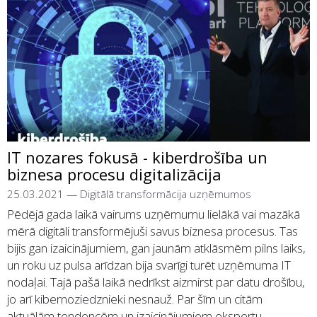
IT nozares fokusā - kiberdrošība un
biznesa procesu digitalizācija
25.03.2021
—
Digitālā transformācija uzņēmumos
Pēdējā gada laikā vairums uzņēmumu lielākā vai mazākā
mērā digitāli transformējuši savus biznesa procesus. Tas
bijis gan izaicinājumiem, gan jaunām atklāsmēm pilns laiks,
un roku uz pulsa arīdzan bija svarīgi turēt uzņēmuma IT
nodaļai. Tajā pašā laikā nedrīkst aizmirst par datu drošību,
jo arī kibernoziedznieki nesnauž. Par šīm un citām
aktuālām tendencēm un izaicinājumiem ekspertu