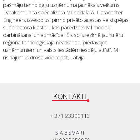
pašmāju tehnoloģiju uzņēmuma jaunākais veikums.
Datakom un tā specializētā MI nodaļa AI Datacenter
Engineers izveidojusi pirmo privāto augstas veiktspējas
superdatora klasteri, kas paredzēts MI modeļu
darbināšanai un apmācībai. Šis solis iezīmē jaunu ēru
reģiona tehnoloģiskajā neatkarībā, piedāvājot
uzņēmumiem un valsts iestādēm iespēju attīstīt MI
risinājumus drošā vidē tepat, Latvijā.
KONTAKTI
+ 371 23300113
SIA BiSMART