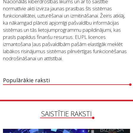
Nacionālās kiberdrošības likums un ar to saistītie
normatīvie akti izvirza jaunas prasības šīs sistēmas
funkcionalitātei, uzturēšanai un izmitināšanai. Žeiris atklāj,
ka nākamgad plānoti apjomīgi pašvaldību informācijas
sistēmas un tās lietojumprogrammu papildinājumi, kas
prasīs papildus finanšu resursus. EUPL licences
izmantošana ļaus pašvaldībām pašām elastīgāk meklēt
labākos risinājumus sistēmas pilnvērtīgas funkcionēšanas
nodrošināšanai un attīstībai.
Populārākie raksti
SAISTĪTIE RAKSTI