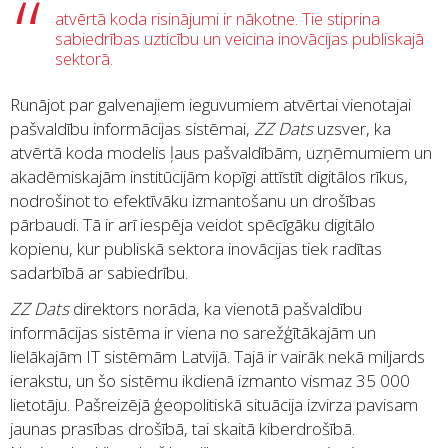
atvērtā koda risinājumi ir nākotne. Tie stiprina
sabiedrības uzticību un veicina inovācijas publiskajā
sektorā.
Runājot par galvenajiem ieguvumiem atvērtai vienotajai
pašvaldību informācijas sistēmai,
ZZ Dats
uzsver, ka
atvērtā koda modelis ļaus pašvaldībām, uzņēmumiem un
akadēmiskajām institūcijām kopīgi attīstīt digitālos rīkus,
nodrošinot to efektīvāku izmantošanu un drošības
pārbaudi. Tā ir arī iespēja veidot spēcīgāku digitālo
kopienu, kur publiskā sektora inovācijas tiek radītas
sadarbībā ar sabiedrību.
ZZ Dats
direktors norāda, ka vienotā pašvaldību
informācijas sistēma ir viena no sarežģītākajām un
lielākajām IT sistēmām Latvijā. Tajā ir vairāk nekā miljards
ierakstu, un šo sistēmu ikdienā izmanto vismaz 35 000
lietotāju. Pašreizējā ģeopolitiskā situācija izvirza pavisam
jaunas prasības drošībā, tai skaitā kiberdrošībā.