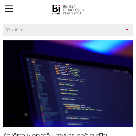
Atvērta vienotā Latvijas pašvaldību