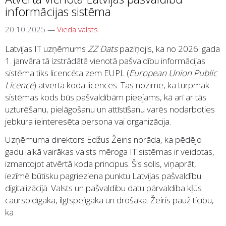
informācijas sistēma
20.10.2025
—
Vieda valsts
Latvijas IT uzņēmums
ZZ Dats
paziņojis, ka no 2026. gada
1. janvāra tā izstrādātā vienotā pašvaldību informācijas
sistēma tiks licencēta zem EUPL (
European Union Public
Licence
) atvērtā koda licences. Tas nozīmē, ka turpmāk
sistēmas kods būs pašvaldībām pieejams, kā arī ar tās
uzturēšanu, pielāgošanu un attīstīšanu varēs nodarboties
jebkura ieinteresēta persona vai organizācija.
Uzņēmuma direktors Edžus Žeiris norāda, ka pēdējo
gadu laikā vairākas valsts mēroga IT sistēmas ir veidotas,
izmantojot atvērtā koda principus. Šis solis, viņaprāt,
iezīmē būtisku pagrieziena punktu Latvijas pašvaldību
digitalizācijā. Valsts un pašvaldību datu pārvaldība kļūs
caurspīdīgāka, ilgtspējīgāka un drošāka. Žeiris pauž ticību,
ka