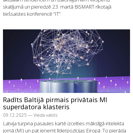
skatījumā un pieredzē 23. martā BiSMART rīkotajā
tiešsaistes konferencē “IT”.
Radīts Baltijā pirmais privātais MI
superdatora klasteris
09.12.2025
—
Vieda valsts
Latvija turpina pasaules kartē izcelties mākslīgā intelekta
jomā (MI) un pat ieņemt līderpozīcijas Eiropā. To pierāda