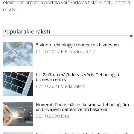
elektrības tirgotāja portālā vai “Sadales tīkla” klientu portālā
e-st.lv.
Populārākie raksti
5 viedo tehnoloģiju tendences biznesam
01.10.2017
E-Bukazīns 2017
LU Zinātņu mājā durvis vēris Tehnoloģiju
biznesa centrs
07.10.2021
Vieda valsts
Novembrī norisināsies kosmosa tehnoloģijām
un brīvajiem datiem veltīti hakatoni
26.10.2020
Dati