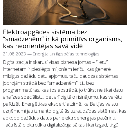
Elektroapgādes sistēma bez
“smadzenēm” ir kā primitīvs organisms,
kas neorientējas savā vidē
21.08.2023
—
Enerģija un ilgtspējas tehnoloģijas
Digitalizācija ir skārusi visas biznesa jomas – “lietu”
internetam ir pieslēgts miljoniem ierīču, kas ģenerē
milzīgus dažādu datu apjomus, taču daudzas sistēmas
joprojām strādā bez “smadzenēm”, t.i., bez
programmatūras, kas tos apstrādā, jo trūkst ne tikai datu
analīzes speciālistu, bet arī digitālo risinājumu, kas varētu
palīdzēt. Enerģētikas eksperti atzīmē, ka Baltijas valstu
uzņēmumi jau izmanto digitālās uzraudzības sistēmas, kas
apkopo dažādus datus par elektroenerģijas patēriņu.
Taču īstā elektrotīkla digitalizācija sākas tikai tagad, tirgū