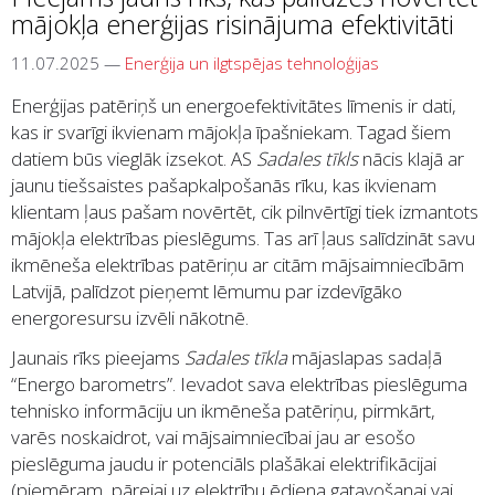
mājokļa enerģijas risinājuma efektivitāti
11.07.2025
—
Enerģija un ilgtspējas tehnoloģijas
Enerģijas patēriņš un energoefektivitātes līmenis ir dati,
kas ir svarīgi ikvienam mājokļa īpašniekam. Tagad šiem
datiem būs vieglāk izsekot. AS
Sadales tīkls
nācis klajā ar
jaunu tiešsaistes pašapkalpošanās rīku, kas ikvienam
klientam ļaus pašam novērtēt, cik pilnvērtīgi tiek izmantots
mājokļa elektrības pieslēgums. Tas arī ļaus salīdzināt savu
ikmēneša elektrības patēriņu ar citām mājsaimniecībām
Latvijā, palīdzot pieņemt lēmumu par izdevīgāko
energoresursu izvēli nākotnē.
Jaunais rīks pieejams
Sadales tīkla
mājaslapas sadaļā
“Energo barometrs”. Ievadot sava elektrības pieslēguma
tehnisko informāciju un ikmēneša patēriņu, pirmkārt,
varēs noskaidrot, vai mājsaimniecībai jau ar esošo
pieslēguma jaudu ir potenciāls plašākai elektrifikācijai
(piemēram, pārejai uz elektrību ēdiena gatavošanai vai