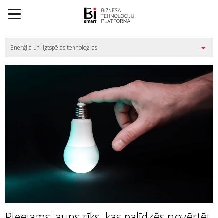
Pieejams jauns rīks, kas palīdzēs novērtēt