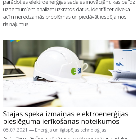
parādoties elektroenerģijas sadales inovācijām, kas palīdz
uzņēmumiem analizēt uzkrātos datus, identificēt cilvēka
acīm neredzamās problēmas un piedāvāt iespējamos
risinājumus.
Stājas spēkā izmaiņas elektroenerģijas
pieslēguma ierīkošanas noteikumos
05.07.2021
—
Enerģija un ilgtspējas tehnoloģijas
Ar 1. jūliju stājušies spēkā jauni elektroenerģijas sadales