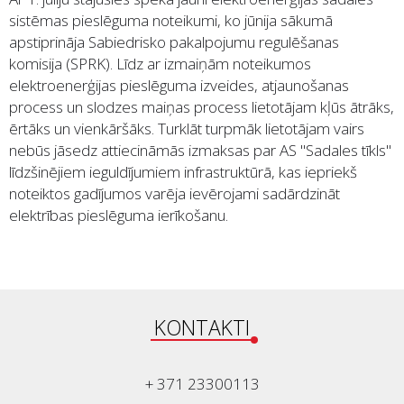
sistēmas pieslēguma noteikumi, ko jūnija sākumā
apstiprināja Sabiedrisko pakalpojumu regulēšanas
komisija (SPRK). Līdz ar izmaiņām noteikumos
elektroenerģijas pieslēguma izveides, atjaunošanas
process un slodzes maiņas process lietotājam kļūs ātrāks,
ērtāks un vienkāršāks. Turklāt turpmāk lietotājam vairs
nebūs jāsedz attiecināmās izmaksas par AS "Sadales tīkls"
līdzšinējiem ieguldījumiem infrastruktūrā, kas iepriekš
noteiktos gadījumos varēja ievērojami sadārdzināt
elektrības pieslēguma ierīkošanu.
KONTAKTI
+ 371 23300113