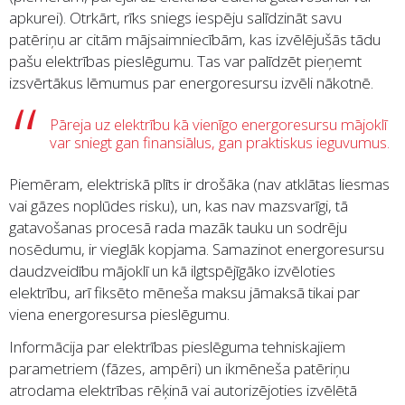
apkurei). Otrkārt, rīks sniegs iespēju salīdzināt savu
patēriņu ar citām mājsaimniecībām, kas izvēlējušās tādu
pašu elektrības pieslēgumu. Tas var palīdzēt pieņemt
izsvērtākus lēmumus par energoresursu izvēli nākotnē.
Pāreja uz elektrību kā vienīgo energoresursu mājoklī
var sniegt gan finansiālus, gan praktiskus ieguvumus.
Piemēram, elektriskā plīts ir drošāka (nav atklātas liesmas
vai gāzes noplūdes risku), un, kas nav mazsvarīgi, tā
gatavošanas procesā rada mazāk tauku un sodrēju
nosēdumu, ir vieglāk kopjama. Samazinot energoresursu
daudzveidību mājoklī un kā ilgtspējīgāko izvēloties
elektrību, arī fiksēto mēneša maksu jāmaksā tikai par
viena energoresursa pieslēgumu.
Informācija par elektrības pieslēguma tehniskajiem
parametriem (fāzes, ampēri) un ikmēneša patēriņu
atrodama elektrības rēķinā vai autorizējoties izvēlētā