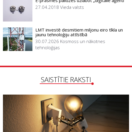
E-prasmes palīdzēs uzlabot „digitālie aģenti”
27.04.2018
Vieda valsts
LMT investē desmitiem miljonu eiro tīkla un
jaunu tehnoloģiju attīstībā
30.07.2026
Kosmoss un nākotnes
tehnoloģijas
SAISTĪTIE RAKSTI