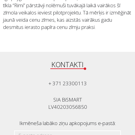
tīkla “Rimi” pārstāvji nolēmuši tuvākajā laikā vairākos šī
zīmola veikalos ieviest pilotprojektu. Tā mērķis ir izmēģināt
jaunā veida cenu zīmes, kas aizstās vairākus gadu
desmitus ierasto papīra cenu zīmju praksi.
KONTAKTI
+ 371 23300113
SIA BiSMART
LV40203056850
Ikmēneša labāko ziņu apkopojums e-pastā: