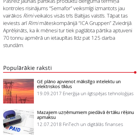
Pašreiz jaunais pārtikas produktu derīguma termiņa
kontroles risinājums “Semafor” veiksmīgi izmantots jau
vairākos
Rimi
veikalos visās trīs Baltijas valstīs. Tāpat tas
ieviests arī
Rimi
māteskompānijā “ICA Gruppen” Zviedrijā.
Aprēķināts, ka ik mēnesi tur tiek paglābta pārtika aptuveni
70 tonnu apmērā un ietaupītas līdz pat 125 darba
stundām.
Populārākie raksti
GE plāno apvienot mākslīgo intelektu un
elektriskos tīklus
19.09.2017
Enerģija un ilgtspējas tehnoloģijas
Mazajiem uzņēmumiem piedāvā ērtāku rēķinu
apmaksu
12.07.2018
FinTech un digitālās finanses