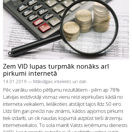
Zem VID lupas turpmāk nonāks arī
pirkumi internetā
14.01.2019
—
Mākslīgais intelekts un dati
Pēc vairāku veikto pētījumu rezultātiem - pērn ap 78%
Latvijas iedzīvotāji vismaz vienu reizi iepirkušies kādā no
interneta veikaliem, lielākoties atstājot tajos līdz 50 eiro.
Līdz šim gan precīzi nav zināms, kādos apjomos pirkumi
tiek izdarīti, un cik naudas kopumā aizplūst tieši ārzemju
internetveikalos. To sola mainīt Valsts ieņēmumu dienests