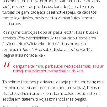
būs pieejami tikai svaigi produkti. Otrkārt, būs iespējams
laicīgi nocenot tos produktus, kam derīguma termiņš
tuvojas beigām, tādējādi palielinot iespēju, ka kāds tos
tomēr iegādāsies, nevis pārtika vienkārši tiks izmesta
atkritumos.
Risinājums darbojas kopā ar īpašu lietotni, kas ir būtisks
atbalsts
Rimi
darbiniekiem. Ar tās palīdzību iespējams
ātrāk un efektīvāk izsekot līdzi pārtikas produktu
termiņiem.
Rimi Latvia
sabiedrisko attiecību vadītāja
Regīna Ikala norāda, ka -
derīguma termiņu pārbaudei nepieciešamais laiks ar
risinājuma palīdzību samazinājies divkārt.
To sekmē lietotnes piedāvātā iespēja pārbaudīt derīguma
termiņu nevis visam preču sortimentam veikalā, bet gan
tikai atsevišķiem produktiem, kam, balstoties uz sistēmā
esošajiem datiem, tuvojas izmantošanas beigas.