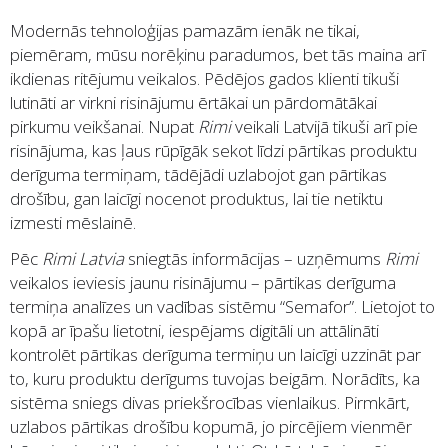
Modernās tehnoloģijas pamazām ienāk ne tikai,
piemēram, mūsu norēķinu paradumos, bet tās maina arī
ikdienas ritējumu veikalos. Pēdējos gados klienti tikuši
lutināti ar virkni risinājumu ērtākai un pārdomātākai
pirkumu veikšanai. Nupat
Rimi
veikali Latvijā tikuši arī pie
risinājuma, kas ļaus rūpīgāk sekot līdzi pārtikas produktu
derīguma termiņam, tādējādi uzlabojot gan pārtikas
drošību, gan laicīgi nocenot produktus, lai tie netiktu
izmesti mēslainē.
Pēc
Rimi Latvia
sniegtās informācijas – uzņēmums
Rimi
veikalos ieviesis jaunu risinājumu – pārtikas derīguma
termiņa analīzes un vadības sistēmu “Semafor”. Lietojot to
kopā ar īpašu lietotni, iespējams digitāli un attālināti
kontrolēt pārtikas derīguma termiņu un laicīgi uzzināt par
to, kuru produktu derīgums tuvojas beigām. Norādīts, ka
sistēma sniegs divas priekšrocības vienlaikus. Pirmkārt,
uzlabos pārtikas drošību kopumā, jo pircējiem vienmēr