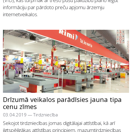
(VID), kas turpmāk ar trešo pušu palīdzību plāno iegūt
informāciju par pārdoto preču apjomu ārzemju
internetveikalos.
Drīzumā veikalos parādīsies jauna tipa
cenu zīmes
03.04.2019
—
Tirdzniecība
Sekojot tirdzniecības jomas digitālajai attīstībai, kā arī
ilgtspējīgākas attīstības principiem, mazumtirdzniecības