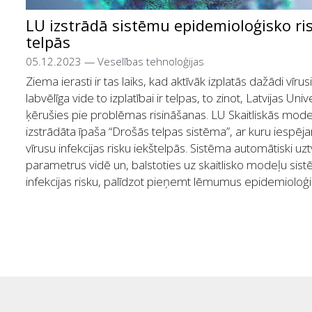
LU izstrādā sistēmu epidemioloģisko ri
telpās
05.12.2023
—
Veselības tehnoloģijas
Ziema ierasti ir tas laiks, kad aktīvāk izplatās dažādi vīrusi
labvēlīga vide to izplatībai ir telpas, to zinot, Latvijas Uni
ķērušies pie problēmas risināšanas. LU Skaitliskās model
izstrādāta īpaša “Drošās telpas sistēma”, ar kuru iespēj
vīrusu infekcijas risku iekštelpās. Sistēma automātiski u
parametrus vidē un, balstoties uz skaitlisko modeļu sist
infekcijas risku, palīdzot pieņemt lēmumus epidemioloģi