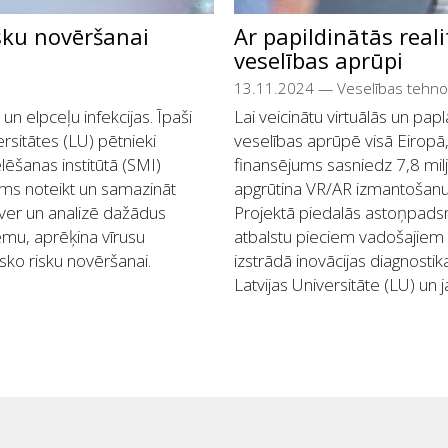
sku novēršanai
Ar papildinātās real
veselības aprūpi
13.11.2024
—
Veselības tehno
 un elpceļu infekcijas. Īpaši
Lai veicinātu virtuālās un pap
versitātes (LU) pētnieki
veselības aprūpē visā Eiropā
ēšanas institūtā (SMI)
finansējums sasniedz 7,8 milj
ams noteikt un samazināt
apgrūtina VR/AR izmantošanu 
ztver un analizē dažādus
Projektā piedalās astoņpadsmi
ēmu, aprēķina vīrusu
atbalstu pieciem vadošajie
sko risku novēršanai.
izstrādā inovācijas diagnostika
Latvijas Universitāte (LU) u