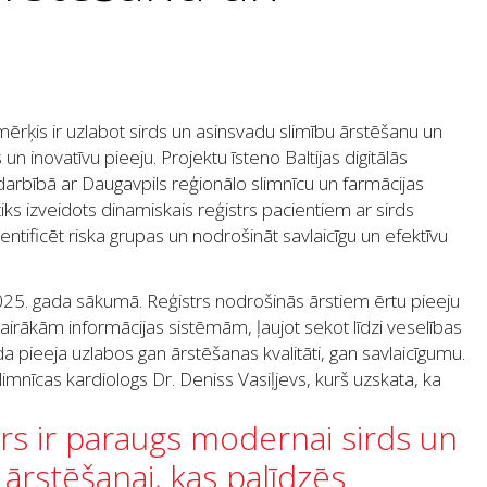
 mērķis ir uzlabot sirds un asinsvadu slimību ārstēšanu un
 un inovatīvu pieeju. Projektu īsteno Baltijas digitālās
arbībā ar Daugavpils reģionālo slimnīcu un farmācijas
 tiks izveidots dinamiskais reģistrs pacientiem ar sirds
entificēt riska grupas un nodrošināt savlaicīgu un efektīvu
u 2025. gada sākumā. Reģistrs nodrošinās ārstiem ērtu pieeju
airākām informācijas sistēmām, ļaujot sekot līdzi veselības
a pieeja uzlabos gan ārstēšanas kvalitāti, gan savlaicīgumu.
mnīcas kardiologs Dr. Deniss Vasiļjevs, kurš uzskata, ka
trs ir paraugs modernai sirds un
ārstēšanai, kas palīdzēs