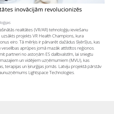
itātes inovācijām revolucionizēs
loģijas
lašinātās realitātes (VR/AR) tehnoloģiju ieviešanu
, uzsākts projekts VR Health Champions, kura
onus eiro. Tā mērķis ir pārvarēt dažādus šķēršļus, kas
veselības aprūpes jomā mazāk attīstītos reģionos.
t partneri no astoņām ES dalībvalstīm, lai sniegtu
m mazajiem un vidējiem uzņēmumiem (MVU), kas
s, terapijas un ķirurģijas jomās. Latviju projektā pārstāv
n jaunuzņēmums Lightspace Technologies.