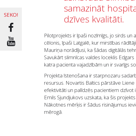
samazināt hospita
SEKO!
dzīves kvalitāti.
Pilotprojekts ir īpaši nozīmīgs, jo sirds u
cēlonis, īpaši Latgalē, kur mirstības rādītāj
Mauriņa norādījusi, ka šādas digitālās teh
Savukārt slimnīcas valdes loceklis Edgars
katra pacienta vajadzībām un ir svarīgs 
Projekta īstenošana ir starpnozaru sada
resursus. Novartis Baltics pārstāve Liene S
efektivitāti un palīdzēs pacientiem dzīvot i
Emils Sjundjukovs uzskata, ka šis projek
Nākotnes mērķis ir šādus risinājumus ievies
mērogā.