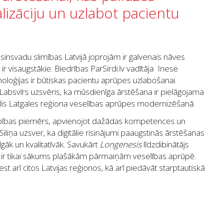
lizāciju un uzlabot pacientu
n asinsvadu slimības Latvijā joprojām ir galvenais nāves
i ir visaugstākie. Biedrības ParSirdi.lv vadītāja Inese
noloģijas ir būtiskas pacientu aprūpes uzlabošanai.
 Labsvīrs uzsvēris, ka mūsdienīga ārstēšana ir pielāgojama
solis Latgales reģiona veselības aprūpes modernizēšanā.
rbības piemērs, apvienojot dažādas kompetences un
iliņa uzsver, ka digitālie risinājumi paaugstinās ārstēšanas
lgāk un kvalitatīvāk. Savukārt
Longenesis
līdzdibinātājs
ts ir tikai sākums plašākām pārmaiņām veselības aprūpē.
t arī citos Latvijas reģionos, kā arī piedāvāt starptautiskā