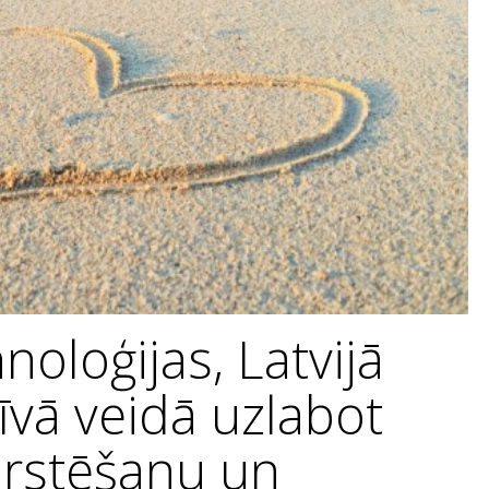
noloģijas, Latvijā
īvā veidā uzlabot
ārstēšanu un