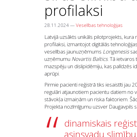
profilaksi
28.11.2024
—
Veselības tehnoloģijas
Latvijā uzsākts unikāls pilotprojekts, kura
profilaksi, izmantojot digitālās tehnoloģijas
veselības jaunuzņēmums
Longenesis
sad
uzņēmumu
Novartis Baltics
. Tā ietvaros
mazspēju un dislipidēmiju, kas palīdzēs id
aprūpi.
Pirmie pacienti reģistrā tiks iesaistīti ja
regulāri atjaunotiem pacientu datiem no v
stāvokļa izmaiņām un riska faktoriem. Šād
Projekta nozīmīgumu uzsver Daugavpils sli
dinamiskais reģis
asinsvadu slimību 