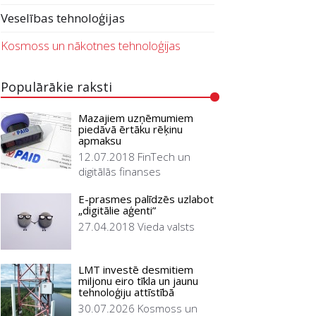
Veselības tehnoloģijas
Kosmoss un nākotnes tehnoloģijas
Populārākie raksti
Mazajiem uzņēmumiem
piedāvā ērtāku rēķinu
apmaksu
12.07.2018
FinTech un
digitālās finanses
E-prasmes palīdzēs uzlabot
„digitālie aģenti”
27.04.2018
Vieda valsts
LMT investē desmitiem
miljonu eiro tīkla un jaunu
tehnoloģiju attīstībā
30.07.2026
Kosmoss un