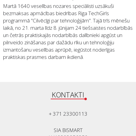
Martā 1640 veselības nozares speciālisti uzsākuši
bezmaksas apmācības biedrības Riga TechGirls
programmā "Cilvēcīgi par tehnoloģijām". Tajā trīs mēnešu
laikā, no 21. marta līdz 8. jūnijam 24 tiešsaistes nodarbībās
un četrās praktiskajās nodarbībās dalībnieki apgūst un
pilnveido zināšanas par dažādu rīku un tehnoloģiju
izmantošanu veselības aprūpē, iegūstot noderīgas
praktiskas prasmes darbam ikdienā.
KONTAKTI
+ 371 23300113
SIA BiSMART