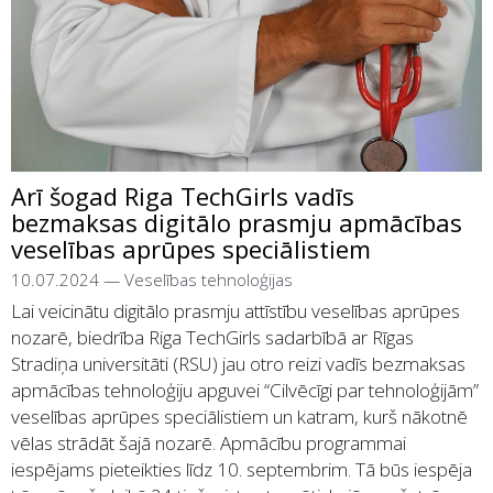
Arī šogad Riga TechGirls vadīs
bezmaksas digitālo prasmju apmācības
veselības aprūpes speciālistiem
10.07.2024
—
Veselības tehnoloģijas
Lai veicinātu digitālo prasmju attīstību veselības aprūpes
nozarē, biedrība Riga TechGirls sadarbībā ar Rīgas
Stradiņa universitāti (RSU) jau otro reizi vadīs bezmaksas
apmācības tehnoloģiju apguvei “Cilvēcīgi par tehnoloģijām”
veselības aprūpes speciālistiem un katram, kurš nākotnē
vēlas strādāt šajā nozarē. Apmācību programmai
iespējams pieteikties līdz 10. septembrim. Tā būs iespēja