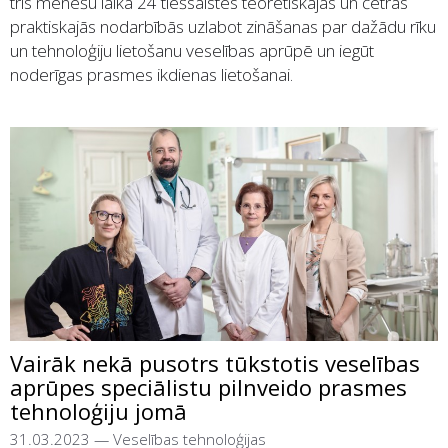
trīs mēnešu laikā 24 tiešsaistes teorētiskajās un četrās
praktiskajās nodarbībās uzlabot zināšanas par dažādu rīku
un tehnoloģiju lietošanu veselības aprūpē un iegūt
noderīgas prasmes ikdienas lietošanai.
Vairāk nekā pusotrs tūkstotis veselības
aprūpes speciālistu pilnveido prasmes
tehnoloģiju jomā
31.03.2023
—
Veselības tehnoloģijas