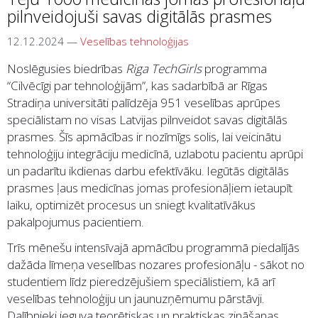
pilnveidojuši savas digitālās prasmes
12.12.2024
—
Veselības tehnoloģijas
Noslēgusies biedrības
Riga TechGirls
programma
“Cilvēcīgi par tehnoloģijām”, kas sadarbībā ar Rīgas
Stradiņa universitāti palīdzēja 951 veselības aprūpes
speciālistam no visas Latvijas pilnveidot savas digitālās
prasmes. Šīs apmācības ir nozīmīgs solis, lai veicinātu
tehnoloģiju integrāciju medicīnā, uzlabotu pacientu aprūpi
un padarītu ikdienas darbu efektīvāku. Iegūtās digitālās
prasmes ļaus medicīnas jomas profesionāļiem ietaupīt
laiku, optimizēt procesus un sniegt kvalitatīvākus
pakalpojumus pacientiem.
Trīs mēnešu intensīvajā apmācību programmā piedalījās
dažāda līmeņa veselības nozares profesionāļu - sākot no
studentiem līdz pieredzējušiem speciālistiem, kā arī
veselības tehnoloģiju un jaunuzņēmumu pārstāvji.
Dalībnieki ieguva teorētiskas un praktiskas zināšanas,