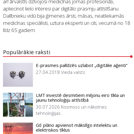
arī ārvalstīs dzīvojoši medicīnas jomas profesionāļi,
apliecinot lielo interesi par digitālo prasmju attīstīšanu.
Dalībnieku vidū bija ģimenes ārsti, māsas, neatliekamās
medicīnas speciālisti, uztura eksperti un citi, vecumā no 18
līdz 65 gadiem.
Populārākie raksti
E-prasmes palīdzēs uzlabot „digitālie aģenti”
27.04.2018
Vieda valsts
LMT investē desmitiem miljonu eiro tīkla un
jaunu tehnoloģiju attīstībā
30.07.2026
Kosmoss un nākotnes
tehnoloģijas
GE plāno apvienot mākslīgo intelektu un
elektriskos tīklus