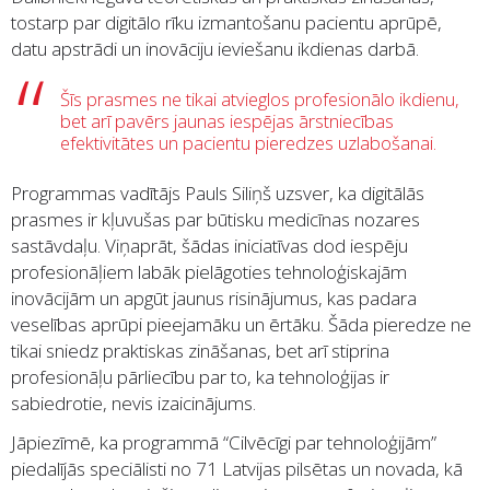
tostarp par digitālo rīku izmantošanu pacientu aprūpē,
datu apstrādi un inovāciju ieviešanu ikdienas darbā.
Šīs prasmes ne tikai atvieglos profesionālo ikdienu,
bet arī pavērs jaunas iespējas ārstniecības
efektivitātes un pacientu pieredzes uzlabošanai.
Programmas vadītājs Pauls Siliņš uzsver, ka digitālās
prasmes ir kļuvušas par būtisku medicīnas nozares
sastāvdaļu. Viņaprāt, šādas iniciatīvas dod iespēju
profesionāļiem labāk pielāgoties tehnoloģiskajām
inovācijām un apgūt jaunus risinājumus, kas padara
veselības aprūpi pieejamāku un ērtāku. Šāda pieredze ne
tikai sniedz praktiskas zināšanas, bet arī stiprina
profesionāļu pārliecību par to, ka tehnoloģijas ir
sabiedrotie, nevis izaicinājums.
Jāpiezīmē, ka programmā “Cilvēcīgi par tehnoloģijām”
piedalījās speciālisti no 71 Latvijas pilsētas un novada, kā