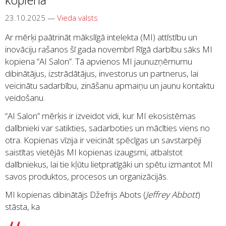
kopiena
23.10.2025
—
Vieda valsts
Ar mērķi paātrināt mākslīgā intelekta (MI) attīstību un
inovāciju rašanos šī gada novembrī Rīgā darbību sāks MI
kopiena “AI Salon”. Tā apvienos MI jaunuzņēmumu
dibinātājus, izstrādātājus, investorus un partnerus, lai
veicinātu sadarbību, zināšanu apmaiņu un jaunu kontaktu
veidošanu.
“AI Salon” mērķis ir izveidot vidi, kur MI ekosistēmas
dalībnieki var satikties, sadarboties un mācīties viens no
otra. Kopienas vīzija ir veicināt spēcīgas un savstarpēji
saistītas vietējās MI kopienas izaugsmi, atbalstot
dalībniekus, lai tie kļūtu lietpratīgāki un spētu izmantot MI
savos produktos, procesos un organizācijās.
MI kopienas dibinātājs Džefrijs Abots (
Jeffrey Abbott
)
stāsta, ka