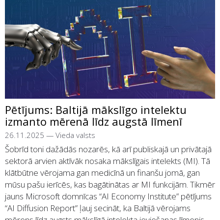
Pētījums: Baltijā mākslīgo intelektu
izmanto mērenā līdz augstā līmenī
26.11.2025
—
Vieda valsts
Šobrīd toni dažādās nozarēs, kā arī publiskajā un privātajā
sektorā arvien aktīvāk nosaka mākslīgais intelekts (MI). Tā
klātbūtne vērojama gan medicīnā un finanšu jomā, gan
mūsu pašu ierīcēs, kas bagātinātas ar MI funkcijām. Tikmēr
jauns Microsoft domnīcas “AI Economy Institute” pētījums
“AI Diffusion Report” ļauj secināt, ka Baltijā vērojams
mērens līdz augsts mākslīgā intelekta ieviešanas līmenis.