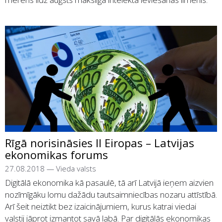
Rīgā norisināsies II Eiropas – Latvijas
ekonomikas forums
27.08.2018
—
Vieda valsts
Digitālā ekonomika kā pasaulē, tā arī Latvijā ieņem aizvien
nozīmīgāku lomu dažādu tautsaimniecības nozaru attīstībā.
Arī šeit neiztikt bez izaicinājumiem, kurus katrai viedai
valstij jāprot izmantot savā labā. Par digitālās ekonomikas