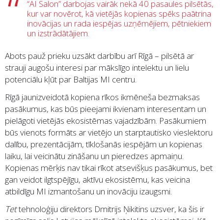
“AI Salon” darbojas vairāk nekā 40 pasaules pilsētās,
kur var novērot, kā vietējās kopienas spēks paātrina
inovācijas un rada iespējas uzņēmējiem, pētniekiem
un izstrādātājiem.
Abots pauž prieku uzsākt darbību arī Rīgā – pilsētā ar
strauji augošu interesi par mākslīgo intelektu un lielu
potenciālu kļūt par Baltijas MI centru.
Rīgā jaunizveidotā kopiena rīkos ikmēneša bezmaksas
pasākumus, kas būs pieejami ikvienam interesentam un
pielāgoti vietējās ekosistēmas vajadzībām. Pasākumiem
būs vienots formāts ar vietējo un starptautisko vieslektoru
dalību, prezentācijām, tīklošanās iespējām un kopienas
laiku, lai veicinātu zināšanu un pieredzes apmaiņu.
Kopienas mērķis nav tikai rīkot atsevišķus pasākumus, bet
gan veidot ilgtspējīgu, aktīvu ekosistēmu, kas veicina
atbildīgu MI izmantošanu un inovāciju izaugsmi.
Tet
tehnoloģiju direktors Dmitrijs Ņikitins uzsver, ka šis ir