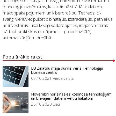
nozīmīgs solis Latvijas mākslīgā intelekta ekosistēmai. Kā
tehnoloģiju uzņēmums, kas ikdienā strādā ar datiem,
mākoņpakalpojumiem un kiberdrošību, Tet redz, cik
svarīgi vienuviet pulcēt dibinātājus, izstrādātājus, pētniekus
un investorus. Tikai kopīgi sadarbojoties, idejas var ātrāk
pārtapt praktiskos risinājumos – produktivitātē,
automatizācijā un drošībā.
Populārākie raksti
LU Zinātņu mājā durvis vēris Tehnoloģiju
biznesa centrs
07.10.2021
Vieda valsts
Novembrī norisināsies kosmosa tehnoloģijām
un brīvajiem datiem veltīti hakatoni
26.10.2020
Dati