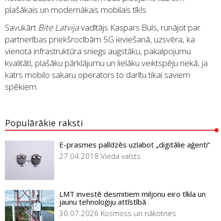
plašākais un modernākais mobilais tīkls.
Savukārt
Bite Latvija
vadītājs Kaspars Buls, runājot par
partnerības priekšrocībām 5G ieviešanā, uzsvēra, ka
vienota infrastruktūra sniegs augstāku, pakalpojumu
kvalitāti, plašāku pārklājumu un lielāku veiktspēju nekā, ja
katrs mobilo sakaru operators to darītu tikai saviem
spēkiem.
Populārākie raksti
E-prasmes palīdzēs uzlabot „digitālie aģenti”
27.04.2018
Vieda valsts
LMT investē desmitiem miljonu eiro tīkla un
jaunu tehnoloģiju attīstībā
30.07.2026
Kosmoss un nākotnes