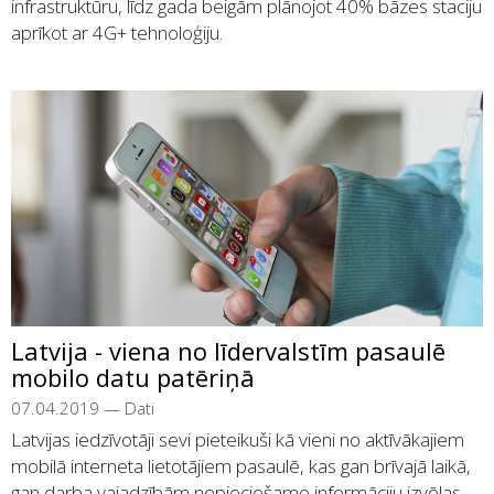
infrastruktūru, līdz gada beigām plānojot 40% bāzes staciju
aprīkot ar 4G+ tehnoloģiju.
Latvija - viena no līdervalstīm pasaulē
mobilo datu patēriņā
07.04.2019
—
Dati
Latvijas iedzīvotāji sevi pieteikuši kā vieni no aktīvākajiem
mobilā interneta lietotājiem pasaulē, kas gan brīvajā laikā,
gan darba vajadzībām nepieciešamo informāciju izvēlas