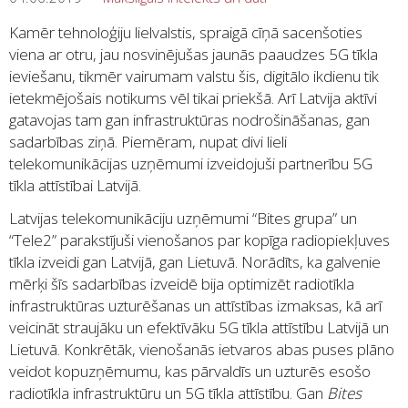
Kamēr tehnoloģiju lielvalstis, spraigā cīņā sacenšoties
viena ar otru, jau nosvinējušas jaunās paaudzes 5G tīkla
ieviešanu, tikmēr vairumam valstu šis, digitālo ikdienu tik
ietekmējošais notikums vēl tikai priekšā. Arī Latvija aktīvi
gatavojas tam gan infrastruktūras nodrošināšanas, gan
sadarbības ziņā. Piemēram, nupat divi lieli
telekomunikācijas uzņēmumi izveidojuši partnerību 5G
tīkla attīstībai Latvijā.
Latvijas telekomunikāciju uzņēmumi “Bites grupa” un
“Tele2” parakstījuši vienošanos par kopīga radiopiekļuves
tīkla izveidi gan Latvijā, gan Lietuvā. Norādīts, ka galvenie
mērķi šīs sadarbības izveidē bija optimizēt radiotīkla
infrastruktūras uzturēšanas un attīstības izmaksas, kā arī
veicināt straujāku un efektīvāku 5G tīkla attīstību Latvijā un
Lietuvā. Konkrētāk, vienošanās ietvaros abas puses plāno
veidot kopuzņēmumu, kas pārvaldīs un uzturēs esošo
radiotīkla infrastruktūru un 5G tīkla attīstību. Gan
Bites