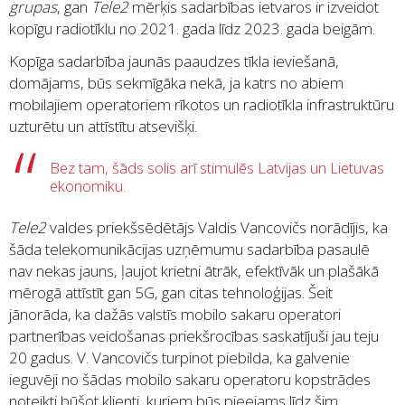
grupas
, gan
Tele2
mērķis sadarbības ietvaros ir izveidot
kopīgu radiotīklu no 2021. gada līdz 2023. gada beigām.
Kopīga sadarbība jaunās paaudzes tīkla ieviešanā,
domājams, būs sekmīgāka nekā, ja katrs no abiem
mobilajiem operatoriem rīkotos un radiotīkla infrastruktūru
uzturētu un attīstītu atsevišķi.
Bez tam, šāds solis arī stimulēs Latvijas un Lietuvas
ekonomiku.
Tele2
valdes priekšsēdētājs Valdis Vancovičs norādījis, ka
šāda telekomunikācijas uzņēmumu sadarbība pasaulē
nav nekas jauns, ļaujot krietni ātrāk, efektīvāk un plašākā
mērogā attīstīt gan 5G, gan citas tehnoloģijas. Šeit
jānorāda, ka dažās valstīs mobilo sakaru operatori
partnerības veidošanas priekšrocības saskatījuši jau teju
20 gadus. V. Vancovičs turpinot piebilda, ka galvenie
ieguvēji no šādas mobilo sakaru operatoru kopstrādes
noteikti būšot klienti, kuriem būs pieejams līdz šim