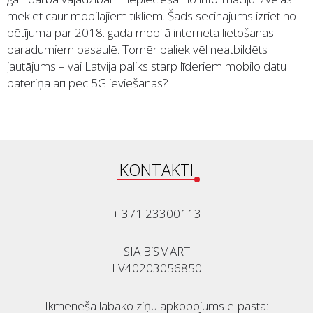
meklēt caur mobilajiem tīkliem. Šāds secinājums izriet no
pētījuma par 2018. gada mobilā interneta lietošanas
paradumiem pasaulē. Tomēr paliek vēl neatbildēts
jautājums – vai Latvija paliks starp līderiem mobilo datu
patēriņā arī pēc 5G ieviešanas?
KONTAKTI
+ 371 23300113
SIA BiSMART
LV40203056850
Ikmēneša labāko ziņu apkopojums e-pastā: