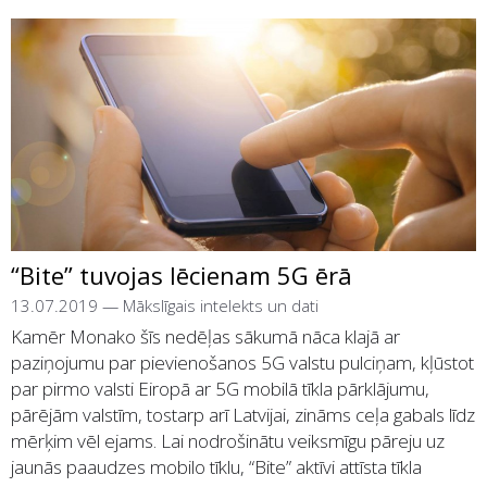
“Bite” tuvojas lēcienam 5G ērā
13.07.2019
—
Mākslīgais intelekts un dati
Kamēr Monako šīs nedēļas sākumā nāca klajā ar
paziņojumu par pievienošanos 5G valstu pulciņam, kļūstot
par pirmo valsti Eiropā ar 5G mobilā tīkla pārklājumu,
pārējām valstīm, tostarp arī Latvijai, zināms ceļa gabals līdz
mērķim vēl ejams. Lai nodrošinātu veiksmīgu pāreju uz
jaunās paaudzes mobilo tīklu, “Bite” aktīvi attīsta tīkla