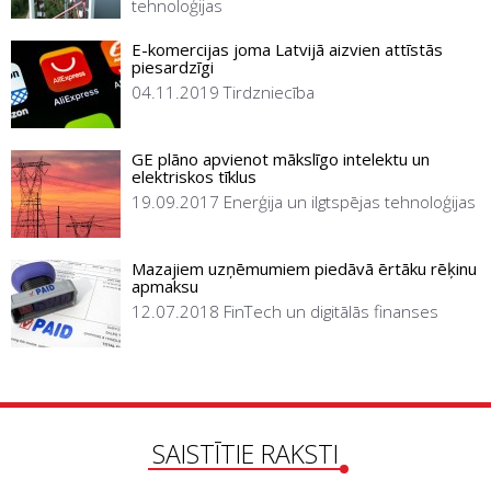
tehnoloģijas
E-komercijas joma Latvijā aizvien attīstās
piesardzīgi
04.11.2019
Tirdzniecība
GE plāno apvienot mākslīgo intelektu un
elektriskos tīklus
19.09.2017
Enerģija un ilgtspējas tehnoloģijas
Mazajiem uzņēmumiem piedāvā ērtāku rēķinu
apmaksu
12.07.2018
FinTech un digitālās finanses
SAISTĪTIE RAKSTI