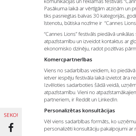
komunikācijas un reklāmas festivāls “Canne
Pasākuma laikā ar vērtīgām atziņām un pra
tiks pasniegtas balvas 30 kategorijās, godi
īstenotu, būtiska nozīme ir “Cannes Lion
“Cannes Lions” festivāls piedāvā unikāla
atpazīstamību un izveidot kontaktus ar g
ekonomisko dzinēju, radot pozitīvas pārm
Komercpartnerības
Viens no sadarbības veidiem, ko piedāvā 
ietver iespēju festivāla laikā izvietot ār
Izvēloties sadarboties šādā veidā, uzņēmu
atpazīstamību. Vieni no atpazīstamākaji
partneriem, ir Reddit un LinkedIn.
Personalizētas konsultācijas
SEKO!
Vēl viens sadarbības formāts, ko uzņēmumi
personalizēti konsultāciju pakalpojumi ar 