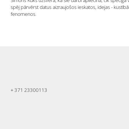
Simons Kuks uzsvēra, ka šie darbi apliecina, cik spēcīga 
spēj pārvērst datus aizraujošos ieskatos, idejas - kustī
fenomenos.
+ 371 23300113