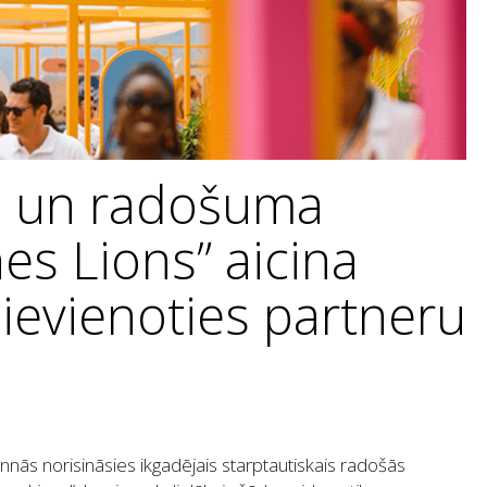
s un radošuma
nes Lions” aicina
evienoties partneru
annās norisināsies ikgadējais starptautiskais radošās