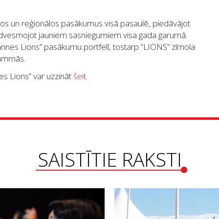
ālos un reģionālos pasākumus visā pasaulē, piedāvājot
iedvesmojot jauniem sasniegumiem visa gada garumā.
annes Lions” pasākumu portfelī, tostarp “LIONS” zīmola
rammās.
es Lions” var uzzināt
šeit
.
SAISTĪTIE RAKSTI