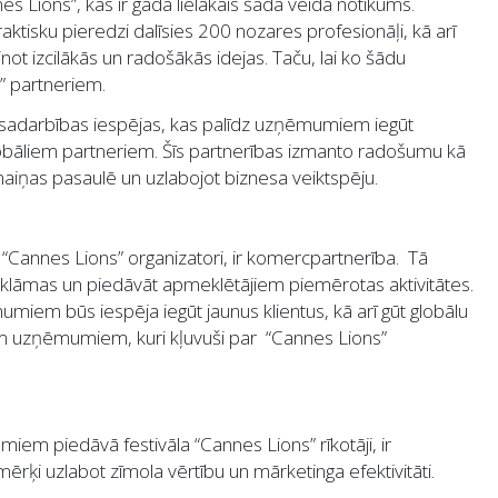
s Lions”, kas ir gada lielākais šāda veida notikums.
ktisku pieredzi dalīsies 200 nozares profesionāļi, kā arī
not izcilākās un radošākās idejas. Taču, lai ko šādu
s” partneriem.
s sadarbības iespējas, kas palīdz uzņēmumiem iegūt
lobāliem partneriem. Šīs partnerības izmanto radošumu kā
aiņas pasaulē un uzlabojot biznesa veiktspēju.
“Cannes Lions” organizatori, ir komercpartnerība. Tā
a reklāmas un piedāvāt apmeklētājiem piemērotas aktivitātes.
miem būs iespēja iegūt jaunus klientus, kā arī gūt globālu
em uzņēmumiem, kuri kļuvuši par “Cannes Lions”
em piedāvā festivāla “Cannes Lions” rīkotāji, ir
mērķi uzlabot zīmola vērtību un mārketinga efektivitāti.