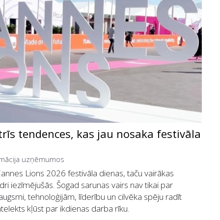
rīs tendences, kas jau nosaka festivāla
ormācija uzņēmumos
 Cannes Lions 2026 festivāla dienas, taču vairākas
dri iezīmējušās. Šogad sarunas vairs nav tikai par
augsmi, tehnoloģijām, līderību un cilvēka spēju radīt
ntelekts kļūst par ikdienas darba rīku.