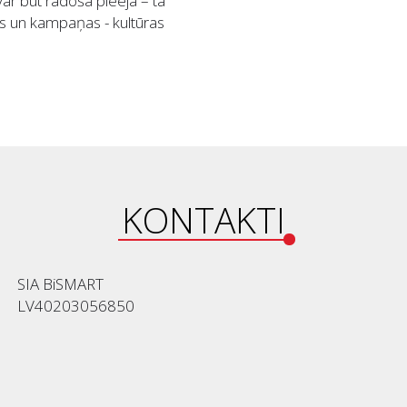
var būt radošā pieeja – tā
bās un kampaņas - kultūras
KONTAKTI
SIA BiSMART
LV40203056850