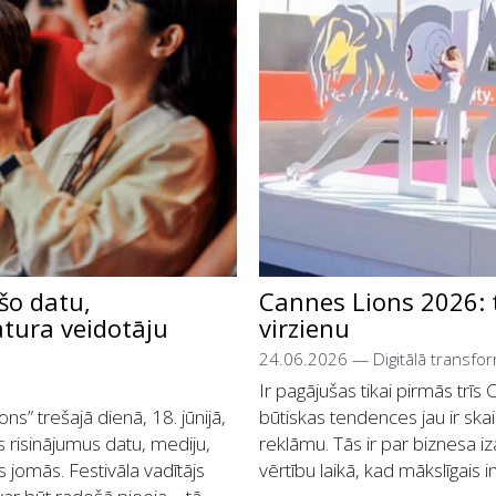
šo datu,
Cannes Lions 2026: t
atura veidotāju
virzienu
24.06.2026
—
Digitālā transf
Ir pagājušas tikai pirmās trīs
s” trešajā dienā, 18. jūnijā,
būtiskas tendences jau ir skai
us risinājumus datu, mediju,
reklāmu. Tās ir par biznesa iz
s jomās. Festivāla vadītājs
vērtību laikā, kad mākslīgais i