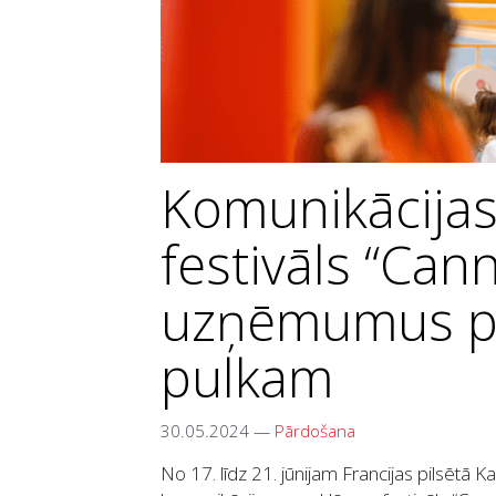
Komunikācija
festivāls “Can
uzņēmumus pi
pulkam
30.05.2024
—
Pārdošana
No 17. līdz 21. jūnijam Francijas pilsētā K